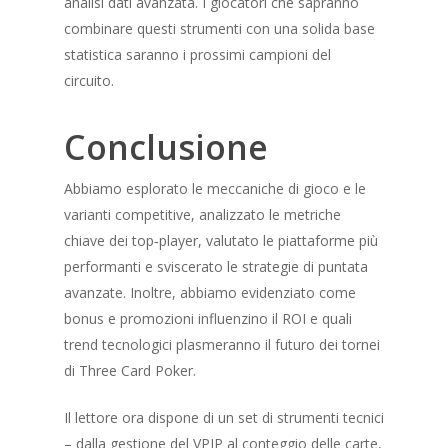
analisi dati avanzata. I giocatori che sapranno
combinare questi strumenti con una solida base
statistica saranno i prossimi campioni del
circuito.
Conclusione
Abbiamo esplorato le meccaniche di gioco e le
varianti competitive, analizzato le metriche
chiave dei top‑player, valutato le piattaforme più
performanti e sviscerato le strategie di puntata
avanzate. Inoltre, abbiamo evidenziato come
bonus e promozioni influenzino il ROI e quali
trend tecnologici plasmeranno il futuro dei tornei
di Three Card Poker.
Il lettore ora dispone di un set di strumenti tecnici
– dalla gestione del VPIP al conteggio delle carte,