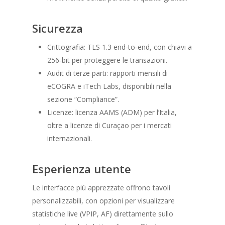
Sicurezza
Crittografia: TLS 1.3 end‑to‑end, con chiavi a
256‑bit per proteggere le transazioni.
Audit di terze parti: rapporti mensili di
eCOGRA e iTech Labs, disponibili nella
sezione “Compliance”.
Licenze: licenza AAMS (ADM) per l’Italia,
oltre a licenze di Curaçao per i mercati
internazionali.
Esperienza utente
Le interfacce più apprezzate offrono tavoli
personalizzabili, con opzioni per visualizzare
statistiche live (VPIP, AF) direttamente sullo