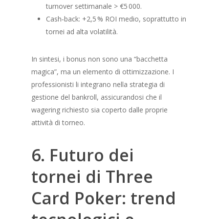
turnover settimanale > €5 000.
Cash‑back: +2,5 % ROI medio, soprattutto in
tornei ad alta volatilità.
In sintesi, i bonus non sono una “bacchetta
magica”, ma un elemento di ottimizzazione. I
professionisti li integrano nella strategia di
gestione del bankroll, assicurandosi che il
wagering richiesto sia coperto dalle proprie
attività di torneo.
6. Futuro dei
tornei di Three
Card Poker: trend