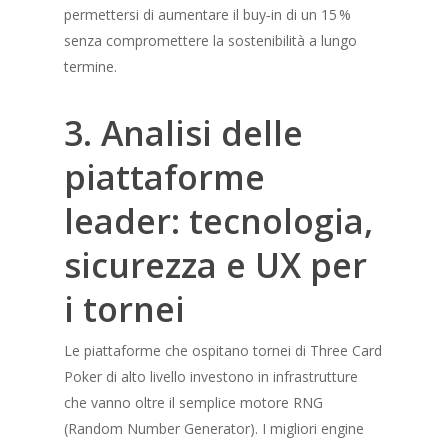
permettersi di aumentare il buy‑in di un 15 %
senza compromettere la sostenibilità a lungo
termine.
3. Analisi delle
piattaforme
leader: tecnologia,
sicurezza e UX per
i tornei
Le piattaforme che ospitano tornei di Three Card
Poker di alto livello investono in infrastrutture
che vanno oltre il semplice motore RNG
(Random Number Generator). I migliori engine