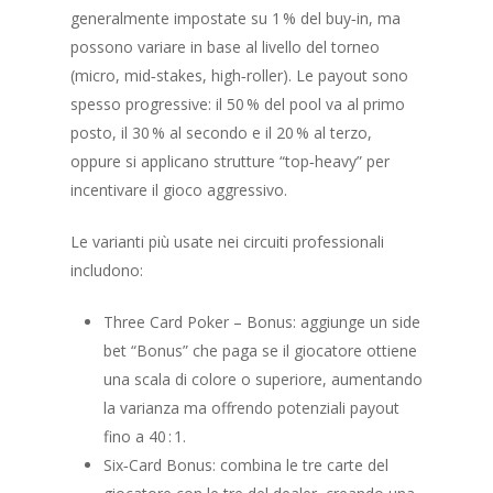
generalmente impostate su 1 % del buy‑in, ma
possono variare in base al livello del torneo
(micro, mid‑stakes, high‑roller). Le payout sono
spesso progressive: il 50 % del pool va al primo
posto, il 30 % al secondo e il 20 % al terzo,
oppure si applicano strutture “top‑heavy” per
incentivare il gioco aggressivo.
Le varianti più usate nei circuiti professionali
includono:
Three Card Poker – Bonus: aggiunge un side
bet “Bonus” che paga se il giocatore ottiene
una scala di colore o superiore, aumentando
la varianza ma offrendo potenziali payout
fino a 40 : 1.
Six‑Card Bonus: combina le tre carte del