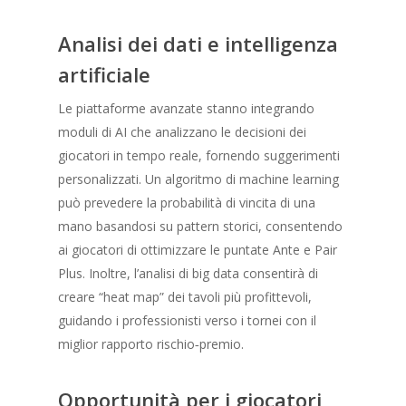
Analisi dei dati e intelligenza
artificiale
Le piattaforme avanzate stanno integrando
moduli di AI che analizzano le decisioni dei
giocatori in tempo reale, fornendo suggerimenti
personalizzati. Un algoritmo di machine learning
può prevedere la probabilità di vincita di una
mano basandosi su pattern storici, consentendo
ai giocatori di ottimizzare le puntate Ante e Pair
Plus. Inoltre, l’analisi di big data consentirà di
creare “heat map” dei tavoli più profittevoli,
guidando i professionisti verso i tornei con il
miglior rapporto rischio‑premio.
Opportunità per i giocatori