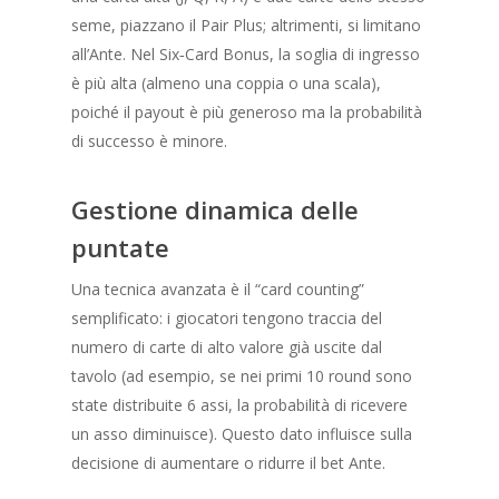
seme, piazzano il Pair Plus; altrimenti, si limitano
all’Ante. Nel Six‑Card Bonus, la soglia di ingresso
è più alta (almeno una coppia o una scala),
poiché il payout è più generoso ma la probabilità
di successo è minore.
Gestione dinamica delle
puntate
Una tecnica avanzata è il “card counting”
semplificato: i giocatori tengono traccia del
numero di carte di alto valore già uscite dal
tavolo (ad esempio, se nei primi 10 round sono
state distribuite 6 assi, la probabilità di ricevere
un asso diminuisce). Questo dato influisce sulla
decisione di aumentare o ridurre il bet Ante.