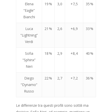
Elena
19 %
3,0
+7,5
35 %
“Eagle”
Bianchi
Luca
21 %
2,6
+6,9
33 %
“Lightning”
Verdi
Sofia
18 %
2,9
+8,4
40 %
“Sphinx”
Neri
Diego
22 %
2,7
+7,2
36 %
“Dynamo”
Russo
Le differenze tra questi profili sono sottili ma
decisive. Sofia Neri, ad esempio, mantiene un