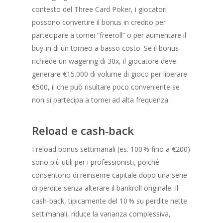
contesto del Three Card Poker, i giocatori
possono convertire il bonus in credito per
partecipare a tornei “freeroll” o per aumentare il
buy‑in di un torneo a basso costo. Se il bonus
richiede un wagering di 30x, il giocatore deve
generare €15.000 di volume di gioco per liberare
€500, il che può risultare poco conveniente se
non si partecipa a tornei ad alta frequenza.
Reload e cash‑back
I reload bonus settimanali (es. 100 % fino a €200)
sono più utili per i professionisti, poiché
consentono di reinserire capitale dopo una serie
di perdite senza alterare il bankroll originale. Il
cash‑back, tipicamente del 10 % su perdite nette
settimanali, riduce la varianza complessiva,