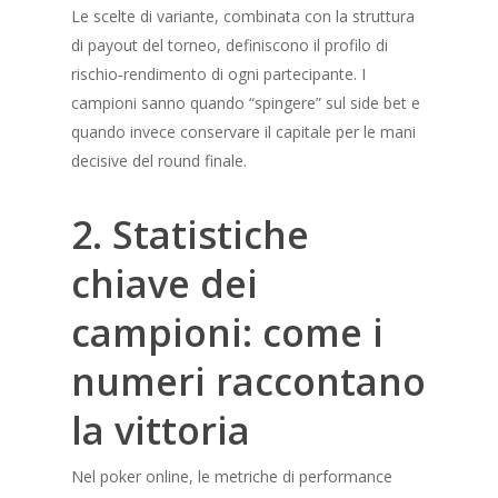
Le scelte di variante, combinata con la struttura
di payout del torneo, definiscono il profilo di
rischio‑rendimento di ogni partecipante. I
campioni sanno quando “spingere” sul side bet e
quando invece conservare il capitale per le mani
decisive del round finale.
2. Statistiche
chiave dei
campioni: come i
numeri raccontano
la vittoria
Nel poker online, le metriche di performance