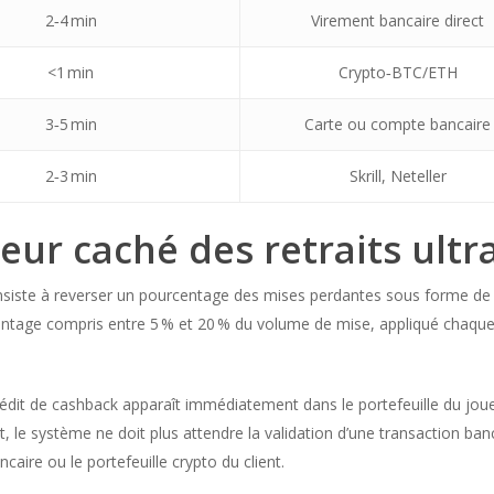
2‑4 min
Virement bancaire direct
<1 min
Crypto‑BTC/ETH
3‑5 min
Carte ou compte bancaire
2‑3 min
Skrill, Neteller
teur caché des retraits ultr
siste à reverser un pourcentage des mises perdantes sous forme de c
rcentage compris entre 5 % et 20 % du volume de mise, appliqué chaq
rédit de cashback apparaît immédiatement dans le portefeuille du jou
ait, le système ne doit plus attendre la validation d’une transaction ban
caire ou le portefeuille crypto du client.