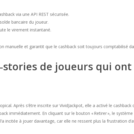
cashback via une API REST sécurisée.
 solde bancaire du joueur.
ute le virement instantané.
ion manuelle et garantit que le cashback soit toujours comptabilisé dan
s‑stories de joueurs qui ont
ical. Après s’être inscrite sur VividJackpot, elle a activé le cashbac
hback immédiatement. En cliquant sur le bouton « Retirer », le système 
’a incitée à jouer davantage, car elle ne ressent plus la frustration d’a