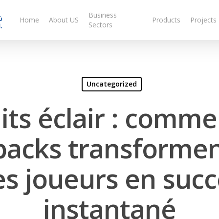
Business
Home
About US
Products
Projects
Sectors
Uncategorized
its éclair : comme
backs transforment
es joueurs en succ
instantané