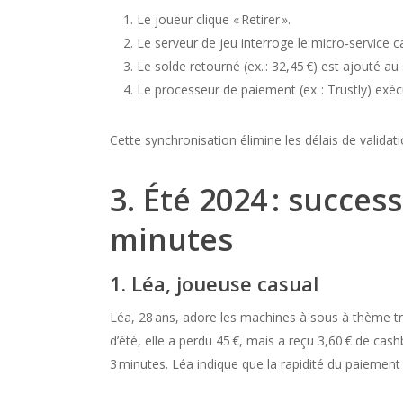
Le joueur clique « Retirer ».
Le serveur de jeu interroge le micro‑service 
Le solde retourné (ex. : 32,45 €) est ajouté au
Le processeur de paiement (ex. : Trustly) exéc
Cette synchronisation élimine les délais de validat
3. Été 2024 : succes
minutes
1. Léa, joueuse casual
Léa, 28 ans, adore les machines à sous à thème trop
d’été, elle a perdu 45 €, mais a reçu 3,60 € de cas
3 minutes. Léa indique que la rapidité du paiement l