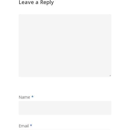
Leave a Reply
Name
*
Email
*