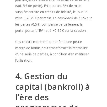
(soit 5 € de perte). En ajoutant 5 % de mise
supplémentaire en crédits de fidélité, le joueur
mise 0,2625 € par main. Le cash‑back de 10 % sur
les pertes (0,5 €) compense partiellement la
perte, portant l’EV net à +0,12 € sur la session.
Ces calculs montrent que même une petite
marge de bonus peut transformer la rentabilité
d’une série de parties, à condition d’en maîtriser
l’utilisation.
4. Gestion du
capital (bankroll) à
l’ère des