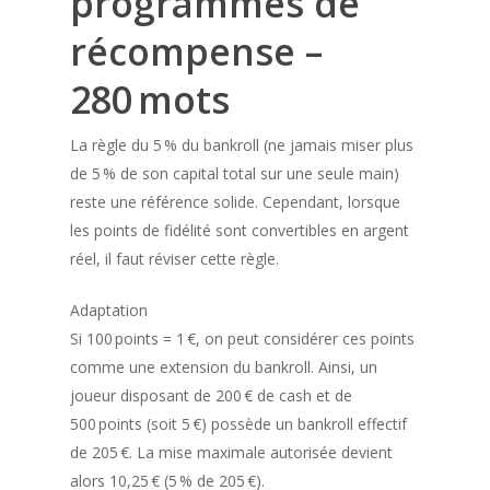
programmes de
récompense –
280 mots
La règle du 5 % du bankroll (ne jamais miser plus
de 5 % de son capital total sur une seule main)
reste une référence solide. Cependant, lorsque
les points de fidélité sont convertibles en argent
réel, il faut réviser cette règle.
Adaptation
Si 100 points = 1 €, on peut considérer ces points
comme une extension du bankroll. Ainsi, un
joueur disposant de 200 € de cash et de
500 points (soit 5 €) possède un bankroll effectif
de 205 €. La mise maximale autorisée devient
alors 10,25 € (5 % de 205 €).