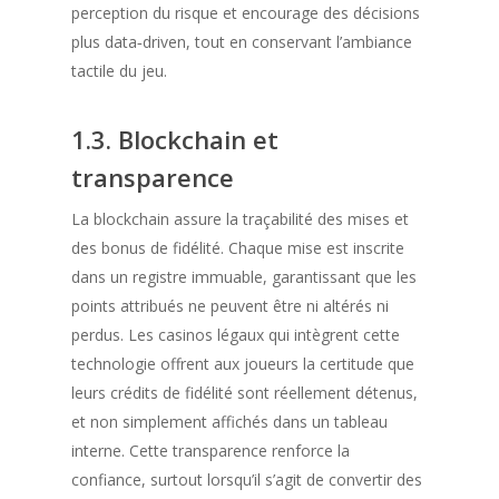
perception du risque et encourage des décisions
plus data‑driven, tout en conservant l’ambiance
tactile du jeu.
1.3. Blockchain et
transparence
La blockchain assure la traçabilité des mises et
des bonus de fidélité. Chaque mise est inscrite
dans un registre immuable, garantissant que les
points attribués ne peuvent être ni altérés ni
perdus. Les casinos légaux qui intègrent cette
technologie offrent aux joueurs la certitude que
leurs crédits de fidélité sont réellement détenus,
et non simplement affichés dans un tableau
interne. Cette transparence renforce la
confiance, surtout lorsqu’il s’agit de convertir des