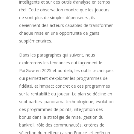
intelligents et sur des outils d’analyse en temps
réel. Cette observation montre que les joueurs
ne sont plus de simples dépenseurs ; ils
deviennent des acteurs capables de transformer
chaque mise en une opportunité de gains
supplémentaires.
Dans les paragraphes qui suivent, nous
explorerons les tendances qui façonnent le
Pai Gow en 2025 et au-delà, les outils techniques
qui permettent d’exploiter les programmes de
fidélité, et l’impact concret de ces programmes
sur la rentabilité du joueur. Le plan se décline en
sept parties : panorama technologique, évolution
des programmes de points, intégration des
bonus dans la stratégie de mise, gestion du
bankroll, rôle des communautés, critères de
sélection du meilleur casino France, et enfin un