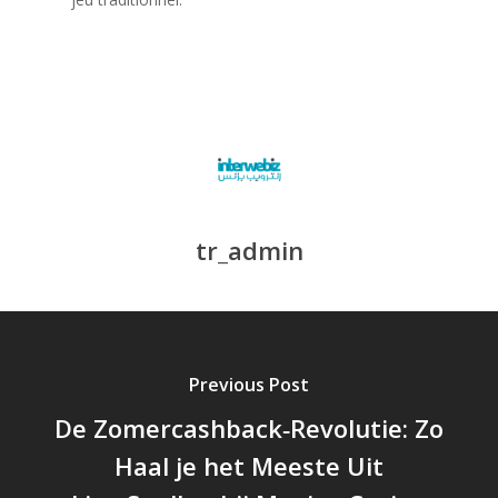
tr_admin
Previous Post
De Zomercashback‑Revolutie: Zo
Haal je het Meeste Uit