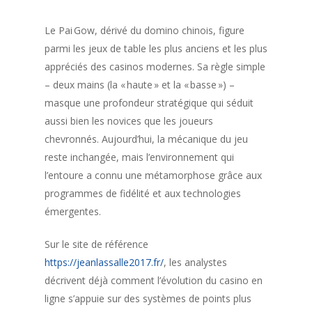
Le Pai Gow, dérivé du domino chinois, figure
parmi les jeux de table les plus anciens et les plus
appréciés des casinos modernes. Sa règle simple
– deux mains (la « haute » et la « basse ») –
masque une profondeur stratégique qui séduit
aussi bien les novices que les joueurs
chevronnés. Aujourd’hui, la mécanique du jeu
reste inchangée, mais l’environnement qui
l’entoure a connu une métamorphose grâce aux
programmes de fidélité et aux technologies
émergentes.
Sur le site de référence
https://jeanlassalle2017.fr/
, les analystes
décrivent déjà comment l’évolution du casino en
ligne s’appuie sur des systèmes de points plus