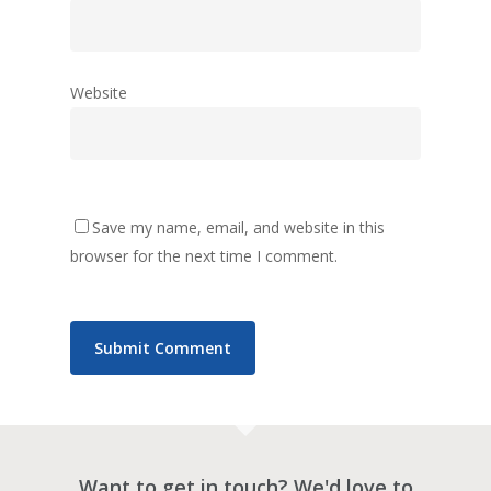
Website
Save my name, email, and website in this
browser for the next time I comment.
Want to get in touch? We'd love to