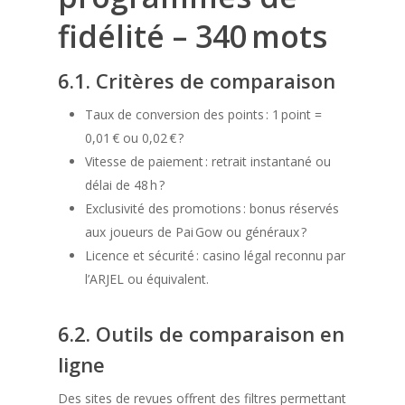
fidélité – 340 mots
6.1. Critères de comparaison
Taux de conversion des points : 1 point =
0,01 € ou 0,02 € ?
Vitesse de paiement : retrait instantané ou
délai de 48 h ?
Exclusivité des promotions : bonus réservés
aux joueurs de Pai Gow ou généraux ?
Licence et sécurité : casino légal reconnu par
l’ARJEL ou équivalent.
6.2. Outils de comparaison en
ligne
Des sites de revues offrent des filtres permettant