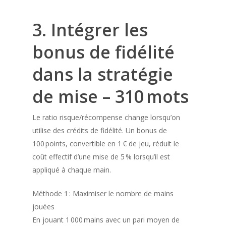
3. Intégrer les
bonus de fidélité
dans la stratégie
de mise – 310 mots
Le ratio risque/récompense change lorsqu’on
utilise des crédits de fidélité. Un bonus de
100 points, convertible en 1 € de jeu, réduit le
coût effectif d’une mise de 5 % lorsqu’il est
appliqué à chaque main.
Méthode 1 : Maximiser le nombre de mains
jouées
En jouant 1 000 mains avec un pari moyen de