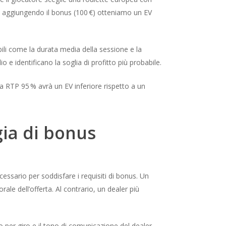
) e aggiungendo il bonus (100 €) otteniamo un EV
abili come la durata media della sessione e la
e identificano la soglia di profitto più probabile.
 RTP 95 % avrà un EV inferiore rispetto a un
gia di bonus
ecessario per soddisfare i requisiti di bonus. Un
ale dell’offerta. Al contrario, un dealer più
o per giro e il tono di comunicazione del dealer