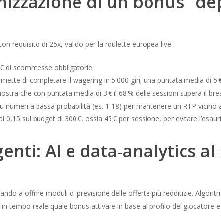
imizzazione di un bonus “de
n requisito di 25x, valido per la roulette europea live.
00 € di scommesse obbligatorie.
mette di completare il wagering in 5.000 giri; una puntata media di 5 €
stra che con puntata media di 3 € il 68 % delle sessioni supera il bre
su numeri a bassa probabilità (es. 1‑18) per mantenere un RTP vicino al
n di 0,15 sul budget di 300 €, ossia 45 € per sessione, per evitare l’es
nti: AI e data‑analytics al
iziando a offrire moduli di previsione delle offerte più redditizie. Algo
n tempo reale quale bonus attivare in base al profilo del giocatore e 