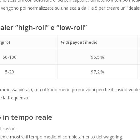
ni vengono poi normalizzate su una scala da 1 a 5 per creare un “dealer
ler “high‑roll” e “low‑roll”
giro)
% di payout medio
50‑100
96,5 %
5‑20
97,2 %
ommessa più alti, ma offrono meno promozioni perché il casinò vuole c
re la frequenza.
o in tempo reale
l casinò.
dex e mostra il tempo medio di completamento del wagering.