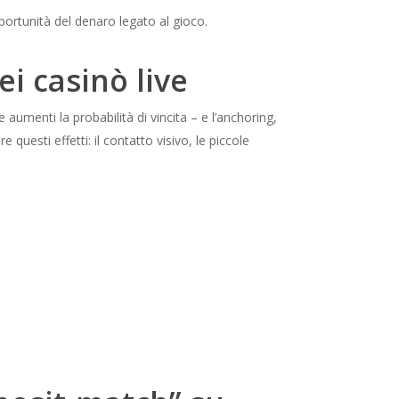
portunità del denaro legato al gioco.
i casinò live
 aumenti la probabilità di vincita – e l’anchoring,
questi effetti: il contatto visivo, le piccole