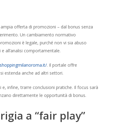
più ampia offerta di promozioni – dal bonus senza
n esperimento. Un cambiamento normativo
romozioni è legale, purché non vi sia abuso
i e all’analisi comportamentale.
.shoppingmilanoroma.it/
. Il portale offre
i estenda anche ad altri settori.
e, infine, trarre conclusioni pratiche. Il focus sarà
enzano direttamente le opportunità di bonus.
igia a “fair play”