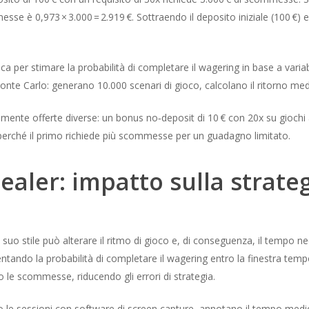
esse è 0,973 × 3.000 = 2.919 €. Sottraendo il deposito iniziale (100 €
ica per stimare la probabilità di completare il wagering in base a vari
te Carlo: generano 10.000 scenari di gioco, calcolano il ritorno medio 
ente offerte diverse: un bonus no‑deposit di 10 € con 20x su giochi a
 perché il primo richiede più scommesse per un guadagno limitato.
dealer: impatto sulla strate
l suo stile può alterare il ritmo di gioco e, di conseguenza, il tempo n
ntando la probabilità di completare il wagering entro la finestra tempor
o le scommesse, riducendo gli errori di strategia.
ano le sessioni con software di screen capture, annotano il tempo medi