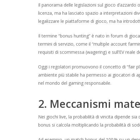
Il panorama delle legislazioni sul gioco d’azzardo o
licenza, ma ha lasciato spazio a interpretazioni di
legalizzare le piattaforme di gioco, ma ha introdott
Il termine “bonus hunting” è nato in forum di gioc
termini di servizio, come il “multiple account farm
requisiti di scommessa (wagering) e sull’EV reale d
Oggi i regolatori promuovono il concetto di “fair p
ambiente più stabile ha permesso ai giocatori di a
nel mondo del gaming responsabile.
2. Meccanismi matem
Nei giochi live, la probabilità di vincita dipende si
bonus si calcola moltiplicando la probabilità di so
Ad esempio, un match bonus del 100 % su un deposi