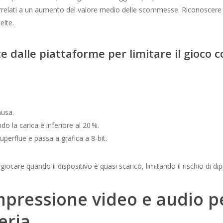
correlati a un aumento del valore medio delle scommesse. Riconoscere 
elte.
e dalle piattaforme per limitare il gioco c
ausa.
do la carica è inferiore al 20 %.
uperflue e passa a grafica a 8‑bit.
iocare quando il dispositivo è quasi scarico, limitando il rischio di d
mpressione video e audio pe
eria