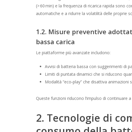
(> 60 min) e la frequenza di ricarica rapida sono 
automatiche e a ridurre la volatilità delle proprie sc
1.2. Misure preventive adottat
bassa carica
Le piattaforme più avanzate includono:
Avvisi di batteria bassa con suggerimenti di p
Limiti di puntata dinamici che si riducono quan
Modalità “eco‑play” che disattiva animazioni s
Queste funzioni riducono l’impulso di continuare a g
2. Tecnologie di co
consumo della batt