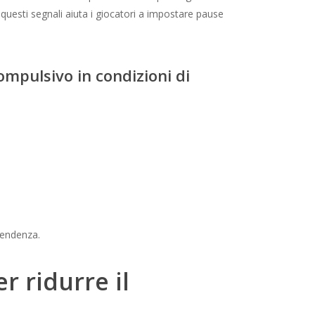
questi segnali aiuta i giocatori a impostare pause
ompulsivo in condizioni di
ipendenza.
r ridurre il