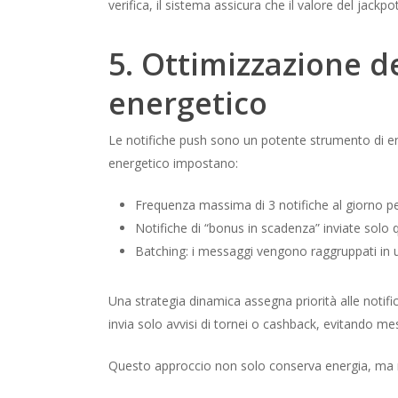
verifica, il sistema assicura che il valore del jack
5. Ottimizzazione d
energetico
Le notifiche push sono un potente strumento di en
energetico impostano:
Frequenza massima di 3 notifiche al giorno p
Notifiche di “bonus in scadenza” inviate solo q
Batching: i messaggi vengono raggruppati in un
Una strategia dinamica assegna priorità alle notific
invia solo avvisi di tornei o cashback, evitando me
Questo approccio non solo conserva energia, ma r