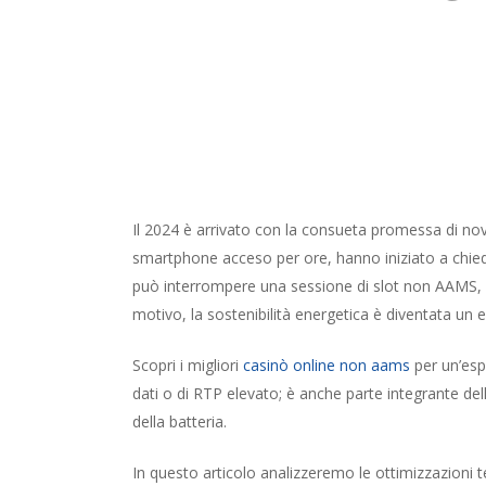
Il 2024 è arrivato con la consueta promessa di novi
smartphone acceso per ore, hanno iniziato a chieder
può interrompere una sessione di slot non AAMS, f
motivo, la sostenibilità energetica è diventata un 
Scopri i migliori
casinò online non aams
per un’esp
dati o di RTP elevato; è anche parte integrante dell
della batteria.
In questo articolo analizzeremo le ottimizzazioni te