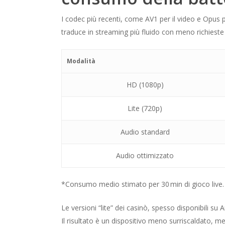
I codec più recenti, come AV1 per il video e Opus 
traduce in streaming più fluido con meno richieste
Modalità
HD (1080p)
Lite (720p)
Audio standard
Audio ottimizzato
*Consumo medio stimato per 30 min di gioco live.
Le versioni “lite” dei casinò, spesso disponibili su
Il risultato è un dispositivo meno surriscaldato, m