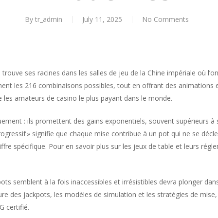
By
tr_admin
July 11, 2025
No Comments
 trouve ses racines dans les salles de jeu de la Chine impériale où l’o
ment les 216 combinaisons possibles, tout en offrant des animations 
me les amateurs de casino le plus payant dans le monde.
ement : ils promettent des gains exponentiels, souvent supérieurs à si
rogressif » signifie que chaque mise contribue à un pot qui ne se décl
iffre spécifique. Pour en savoir plus sur les jeux de table et leurs rég
ts semblent à la fois inaccessibles et irrésistibles devra plonger da
cture des jackpots, les modèles de simulation et les stratégies de mise
 certifié.