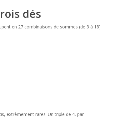
rois dés
egroupent en 27 combinaisons de sommes (de 3 à 18)
cis, extrêmement rares. Un triple de 4, par