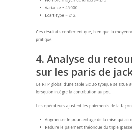
Variance ≈ 45 000
Écart‑type ≈ 212
Ces résultats confirment que, bien que la moyenne 
pratique.
4. Analyse du retou
sur les paris de jac
Le RTP global d’une table Sic Bo typique se situe 
lorsqu’on intègre la contribution au pot.
Les opérateurs ajustent les paiements de la façon 
Augmenter le pourcentage de la mise qui alime
Réduire le paiement théorique du triple (passer 