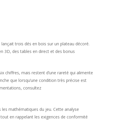
n lançait trois dés en bois sur un plateau décoré.
en 3D, des tables en direct et des bonus
x chiffres, mais restent d’une rareté qui alimente
enche que lorsqu’une condition très précise est
lementations, consultez
ns les mathématiques du jeu. Cette analyse
, tout en rappelant les exigences de conformité