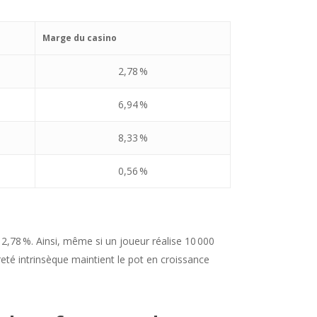
Marge du casino
2,78 %
6,94 %
8,33 %
0,56 %
2,78 %. Ainsi, même si un joueur réalise 10 000
reté intrinsèque maintient le pot en croissance