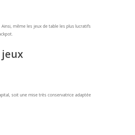
insi, même les jeux de table les plus lucratifs
ackpot.
 jeux
pital, soit une mise très conservatrice adaptée