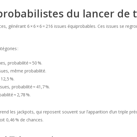
robabilistes du lancer de t
faces, générant 6 × 6 × 6 = 216 issues équiprobables. Ces issues se r
tégories :
es, probabilité ≈ 50 %.
sues, même probabilité.
 12,5 %.
ues, probabilité ≈ 41,7 %.
abilité ≈ 2,78 %.
rend les jackpots, qui reposent souvent sur l’apparition d’un triple pré
soit 0,46 % de chances.