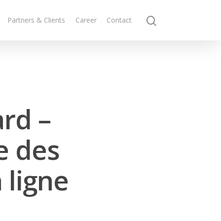
Partners & Clients
Career
Contact
ard –
e des
 ligne