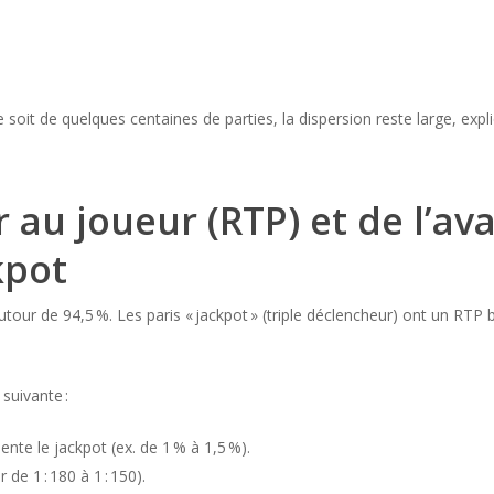
soit de quelques centaines de parties, la dispersion reste large, exp
r au joueur (RTP) et de l’a
kpot
autour de 94,5 %. Les paris « jackpot » (triple déclencheur) ont un RT
suivante :
nte le jackpot (ex. de 1 % à 1,5 %).
de 1 : 180 à 1 : 150).