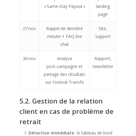
« Same‑Day Payout »
landing
page
27 nov.
Rappel de dernière
Site,
minute + FAQ live
support
chat
30 nov.
Analyse
Rapport,
post‑campagne et
newsletter
partage des résultats
sur Festival Transfo
5.2. Gestion de la relation
client en cas de problème de
retrait
Détection immédiate
: le tableau de bord