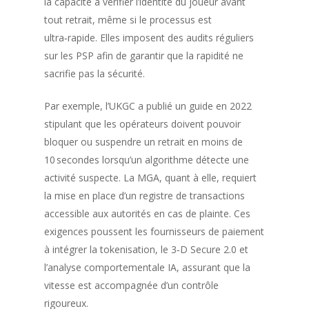
la capacité à vérifier l’identité du joueur avant
tout retrait, même si le processus est
ultra‑rapide. Elles imposent des audits réguliers
sur les PSP afin de garantir que la rapidité ne
sacrifie pas la sécurité.
Par exemple, l’UKGC a publié un guide en 2022
stipulant que les opérateurs doivent pouvoir
bloquer ou suspendre un retrait en moins de
10 secondes lorsqu’un algorithme détecte une
activité suspecte. La MGA, quant à elle, requiert
la mise en place d’un registre de transactions
accessible aux autorités en cas de plainte. Ces
exigences poussent les fournisseurs de paiement
à intégrer la tokenisation, le 3‑D Secure 2.0 et
l’analyse comportementale IA, assurant que la
vitesse est accompagnée d’un contrôle
rigoureux.