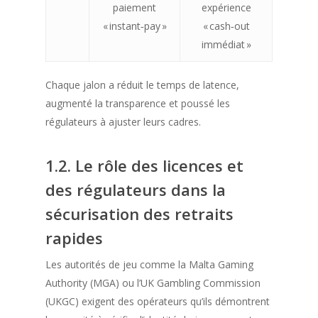
paiement
expérience
« instant‑pay »
« cash‑out
immédiat »
Chaque jalon a réduit le temps de latence,
augmenté la transparence et poussé les
régulateurs à ajuster leurs cadres.
1.2. Le rôle des licences et
des régulateurs dans la
sécurisation des retraits
rapides
Les autorités de jeu comme la Malta Gaming
Authority (MGA) ou l’UK Gambling Commission
(UKGC) exigent des opérateurs qu’ils démontrent