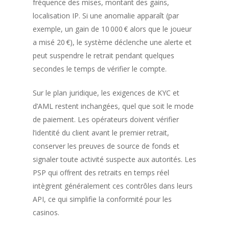
fréquence des mises, montant des gains,
localisation IP. Si une anomalie apparaît (par
exemple, un gain de 10 000 € alors que le joueur
a misé 20 €), le système déclenche une alerte et
peut suspendre le retrait pendant quelques
secondes le temps de vérifier le compte.
Sur le plan juridique, les exigences de KYC et
d’AML restent inchangées, quel que soit le mode
de paiement. Les opérateurs doivent vérifier
Home
l’identité du client avant le premier retrait,
conserver les preuves de source de fonds et
About US
signaler toute activité suspecte aux autorités. Les
Business Sectors
PSP qui offrent des retraits en temps réel
intègrent généralement ces contrôles dans leurs
Products
API, ce qui simplifie la conformité pour les
casinos.
Projects
FLIR