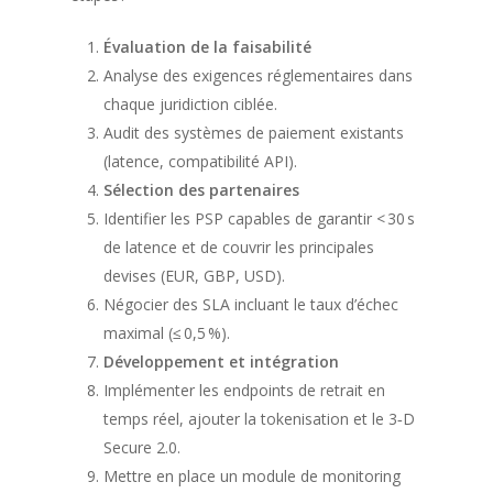
Tactical & Law Enf
Évaluation de la faisabilité
Analyse des exigences réglementaires dans
Thermal Security C
chaque juridiction ciblée.
High Performance 
Audit des systèmes de paiement existants
Monitoring System
(latence, compatibilité API).
Sélection des partenaires
FIXED-MOUNT The
Identifier les PSP capables de garantir < 30 s
Camera
de latence et de couvrir les principales
devises (EUR, GBP, USD).
Négocier des SLA incluant le taux d’échec
maximal (≤ 0,5 %).
Développement et intégration
Implémenter les endpoints de retrait en
temps réel, ajouter la tokenisation et le 3‑D
Secure 2.0.
Mettre en place un module de monitoring