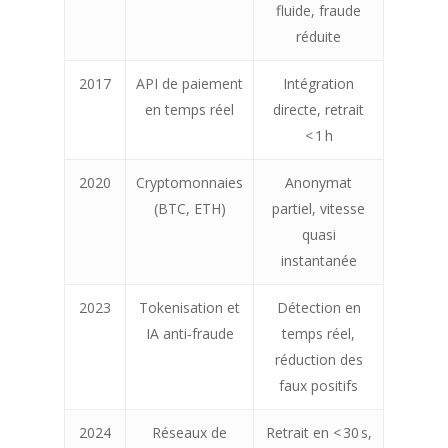
fluide, fraude
réduite
2017
API de paiement
Intégration
en temps réel
directe, retrait
< 1 h
2020
Cryptomonnaies
Anonymat
(BTC, ETH)
partiel, vitesse
quasi
instantanée
2023
Tokenisation et
Détection en
IA anti‑fraude
temps réel,
réduction des
faux positifs
2024
Réseaux de
Retrait en < 30 s,