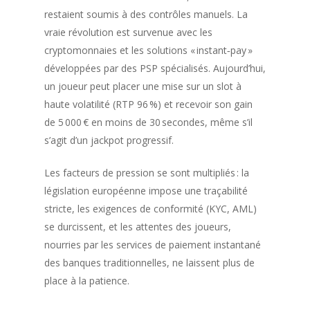
restaient soumis à des contrôles manuels. La
vraie révolution est survenue avec les
cryptomonnaies et les solutions « instant‑pay »
développées par des PSP spécialisés. Aujourd’hui,
un joueur peut placer une mise sur un slot à
haute volatilité (RTP 96 %) et recevoir son gain
de 5 000 € en moins de 30 secondes, même s’il
s’agit d’un jackpot progressif.
Les facteurs de pression se sont multipliés : la
législation européenne impose une traçabilité
stricte, les exigences de conformité (KYC, AML)
se durcissent, et les attentes des joueurs,
nourries par les services de paiement instantané
des banques traditionnelles, ne laissent plus de
place à la patience.