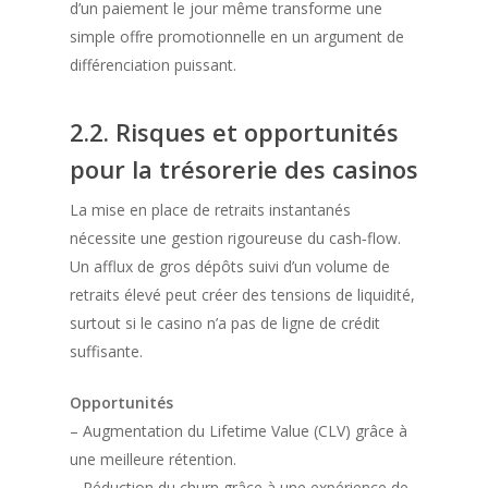
d’un paiement le jour même transforme une
simple offre promotionnelle en un argument de
différenciation puissant.
2.2. Risques et opportunités
pour la trésorerie des casinos
La mise en place de retraits instantanés
nécessite une gestion rigoureuse du cash‑flow.
Un afflux de gros dépôts suivi d’un volume de
retraits élevé peut créer des tensions de liquidité,
surtout si le casino n’a pas de ligne de crédit
suffisante.
Opportunités
– Augmentation du Lifetime Value (CLV) grâce à
une meilleure rétention.
– Réduction du churn grâce à une expérience de