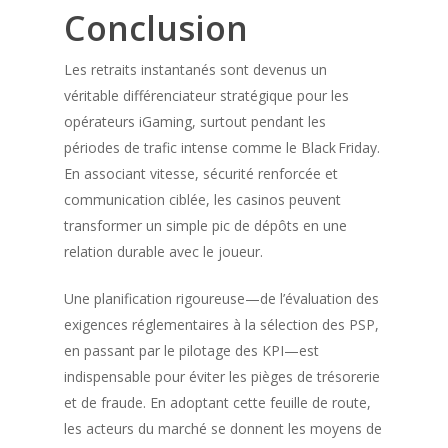
Conclusion
Les retraits instantanés sont devenus un
véritable différenciateur stratégique pour les
opérateurs iGaming, surtout pendant les
périodes de trafic intense comme le Black Friday.
En associant vitesse, sécurité renforcée et
communication ciblée, les casinos peuvent
transformer un simple pic de dépôts en une
relation durable avec le joueur.
Une planification rigoureuse—de l’évaluation des
exigences réglementaires à la sélection des PSP,
en passant par le pilotage des KPI—est
indispensable pour éviter les pièges de trésorerie
et de fraude. En adoptant cette feuille de route,
les acteurs du marché se donnent les moyens de