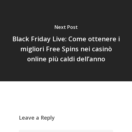
Next Post
Black Friday Live: Come ottenere i
migliori Free Spins nei casinò
online più caldi dell’anno
Leave a Reply