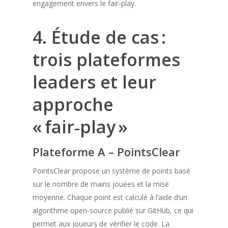
engagement envers le fair‑play.
4. Étude de cas :
trois plateformes
leaders et leur
approche
« fair‑play »
Plateforme A – PointsClear
PointsClear propose un système de points basé
sur le nombre de mains jouées et la mise
moyenne. Chaque point est calculé à l’aide d’un
algorithme open‑source publié sur GitHub, ce qui
permet aux joueurs de vérifier le code. La