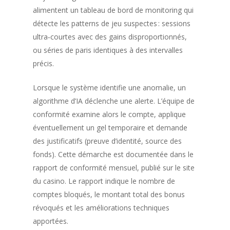
alimentent un tableau de bord de monitoring qui
détecte les patterns de jeu suspectes : sessions
ultra‑courtes avec des gains disproportionnés,
ou séries de paris identiques à des intervalles
précis.
Lorsque le système identifie une anomalie, un
algorithme d’IA déclenche une alerte. L’équipe de
conformité examine alors le compte, applique
éventuellement un gel temporaire et demande
des justificatifs (preuve d’identité, source des
fonds). Cette démarche est documentée dans le
rapport de conformité mensuel, publié sur le site
du casino. Le rapport indique le nombre de
comptes bloqués, le montant total des bonus
révoqués et les améliorations techniques
apportées.