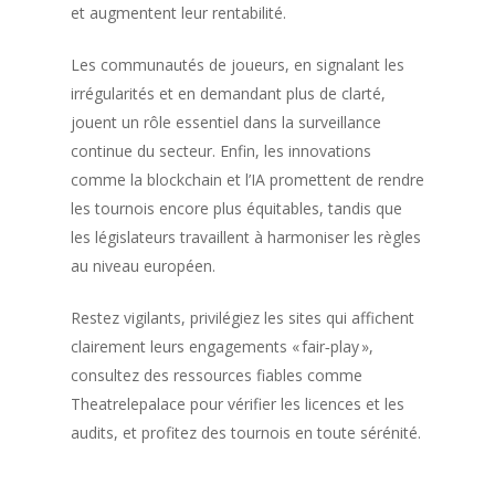
et augmentent leur rentabilité.
Les communautés de joueurs, en signalant les
irrégularités et en demandant plus de clarté,
jouent un rôle essentiel dans la surveillance
continue du secteur. Enfin, les innovations
comme la blockchain et l’IA promettent de rendre
les tournois encore plus équitables, tandis que
les législateurs travaillent à harmoniser les règles
au niveau européen.
Restez vigilants, privilégiez les sites qui affichent
clairement leurs engagements « fair‑play »,
consultez des ressources fiables comme
Theatrelepalace pour vérifier les licences et les
audits, et profitez des tournois en toute sérénité.