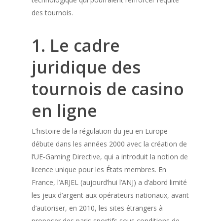
des tournois.
1. Le cadre
juridique des
tournois de casino
en ligne
L’histoire de la régulation du jeu en Europe
débute dans les années 2000 avec la création de
l’UE‑Gaming Directive, qui a introduit la notion de
licence unique pour les États membres. En
France, l’ARJEL (aujourd’hui l’ANJ) a d’abord limité
les jeux d’argent aux opérateurs nationaux, avant
d’autoriser, en 2010, les sites étrangers à
proposer des paris sportifs sous conditions de