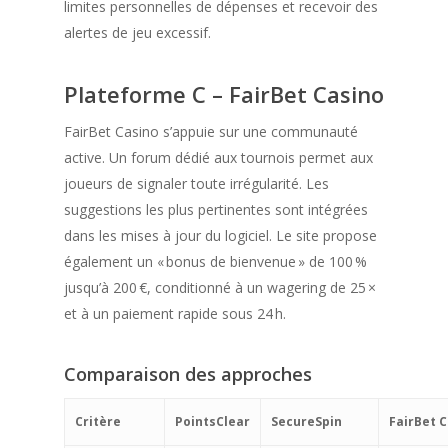
limites personnelles de dépenses et recevoir des
alertes de jeu excessif.
Plateforme C – FairBet Casino
FairBet Casino s’appuie sur une communauté
active. Un forum dédié aux tournois permet aux
joueurs de signaler toute irrégularité. Les
suggestions les plus pertinentes sont intégrées
dans les mises à jour du logiciel. Le site propose
également un « bonus de bienvenue » de 100 %
jusqu’à 200 €, conditionné à un wagering de 25 ×
et à un paiement rapide sous 24 h.
Comparaison des approches
Critère
PointsClear
SecureSpin
FairBet 