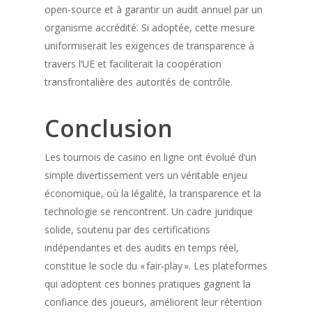
open‑source et à garantir un audit annuel par un
organisme accrédité. Si adoptée, cette mesure
uniformiserait les exigences de transparence à
travers l’UE et faciliterait la coopération
transfrontalière des autorités de contrôle.
Conclusion
Les tournois de casino en ligne ont évolué d’un
simple divertissement vers un véritable enjeu
économique, où la légalité, la transparence et la
technologie se rencontrent. Un cadre juridique
solide, soutenu par des certifications
indépendantes et des audits en temps réel,
constitue le socle du « fair‑play ». Les plateformes
qui adoptent ces bonnes pratiques gagnent la
confiance des joueurs, améliorent leur rétention