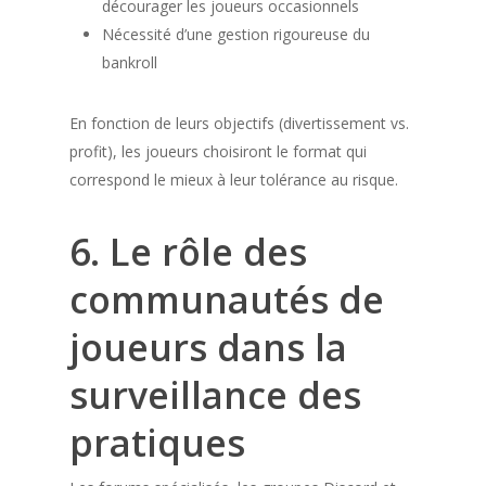
décourager les joueurs occasionnels
Nécessité d’une gestion rigoureuse du
bankroll
En fonction de leurs objectifs (divertissement vs.
profit), les joueurs choisiront le format qui
correspond le mieux à leur tolérance au risque.
6. Le rôle des
communautés de
joueurs dans la
surveillance des
pratiques