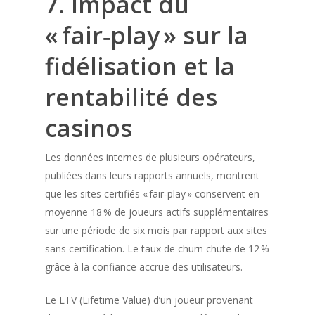
7. Impact du
« fair‑play » sur la
fidélisation et la
rentabilité des
casinos
Les données internes de plusieurs opérateurs,
publiées dans leurs rapports annuels, montrent
que les sites certifiés « fair‑play » conservent en
moyenne 18 % de joueurs actifs supplémentaires
sur une période de six mois par rapport aux sites
sans certification. Le taux de churn chute de 12 %
grâce à la confiance accrue des utilisateurs.
Le LTV (Lifetime Value) d’un joueur provenant