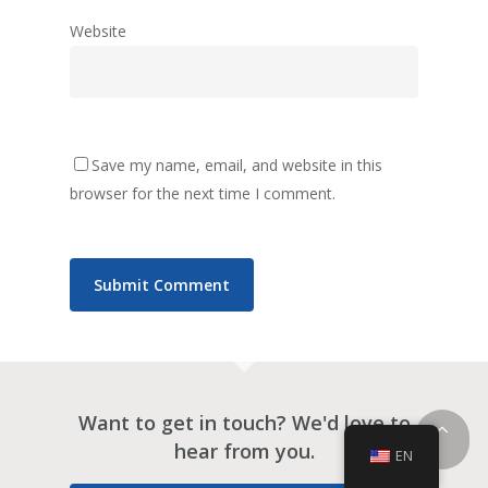
Website
Save my name, email, and website in this
browser for the next time I comment.
Want to get in touch? We'd love to
hear from you.
EN