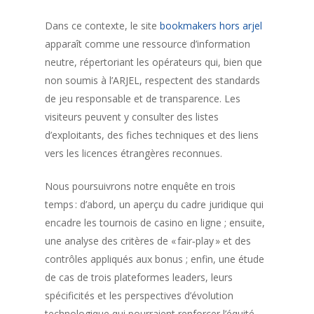
Dans ce contexte, le site
bookmakers hors arjel
apparaît comme une ressource d’information
neutre, répertoriant les opérateurs qui, bien que
non soumis à l’ARJEL, respectent des standards
de jeu responsable et de transparence. Les
visiteurs peuvent y consulter des listes
d’exploitants, des fiches techniques et des liens
vers les licences étrangères reconnues.
Nous poursuivrons notre enquête en trois
temps : d’abord, un aperçu du cadre juridique qui
encadre les tournois de casino en ligne ; ensuite,
une analyse des critères de « fair‑play » et des
contrôles appliqués aux bonus ; enfin, une étude
de cas de trois plateformes leaders, leurs
spécificités et les perspectives d’évolution
technologique qui pourraient renforcer l’équité