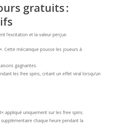
urs gratuits :
ifs
t l’excitation et la valeur perçue.
10×. Cette mécanique pousse les joueurs à
inaisons gagnantes.
ant les free spins, créant un effet viral lorsqu’un
× appliqué uniquement sur les free spins.
ild supplémentaire chaque heure pendant la