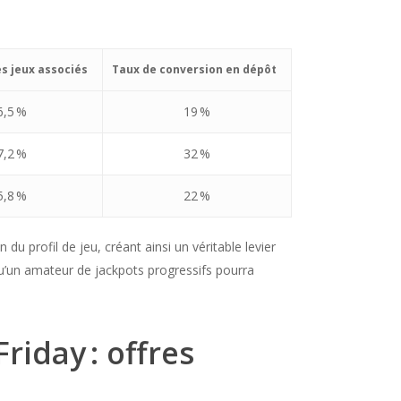
s jeux associés
Taux de conversion en dépôt
6,5 %
19 %
7,2 %
32 %
5,8 %
22 %
u profil de jeu, créant ainsi un véritable levier
qu’un amateur de jackpots progressifs pourra
riday : offres