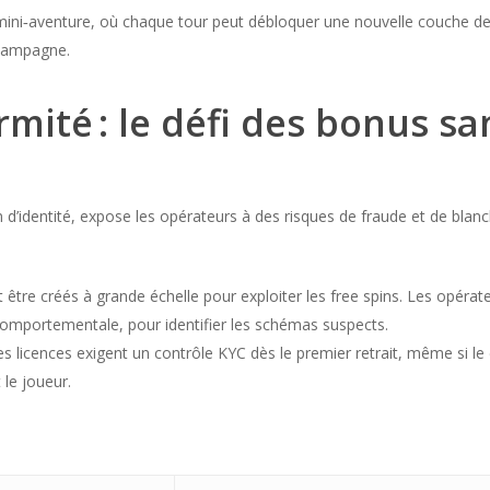
 mini‑aventure, où chaque tour peut débloquer une nouvelle couche d
 campagne.
rmité : le défi des bonus sa
n d’identité, expose les opérateurs à des risques de fraude et de blan
t être créés à grande échelle pour exploiter les free spins. Les opérat
 comportementale, pour identifier les schémas suspects.
 licences exigent un contrôle KYC dès le premier retrait, même si le dép
 le joueur.