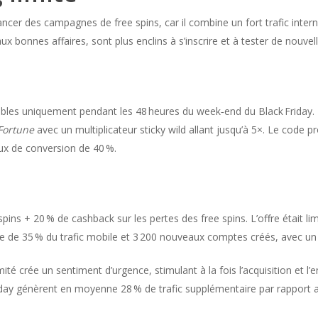
ancer des campagnes de free spins, car il combine un fort trafic intern
ux bonnes affaires, sont plus enclins à s’inscrire et à tester de nouve
bles uniquement pendant les 48 heures du week‑end du Black Friday. Le
Fortune
avec un multiplicateur sticky wild allant jusqu’à 5×. Le code
taux de conversion de 40 %.
spins + 20 % de cashback sur les pertes des free spins. L’offre était lim
sse de 35 % du trafic mobile et 3 200 nouveaux comptes créés, avec u
ité crée un sentiment d’urgence, stimulant à la fois l’acquisition et 
ay génèrent en moyenne 28 % de trafic supplémentaire par rapport a