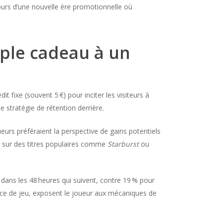
tours d’une nouvelle ère promotionnelle où
mple cadeau à un
 fixe (souvent 5 €) pour inciter les visiteurs à
stratégie de rétention derrière.
urs préféraient la perspective de gains potentiels
ins sur des titres populaires comme
Starburst
ou
dans les 48 heures qui suivent, contre 19 % pour
nce de jeu, exposent le joueur aux mécaniques de