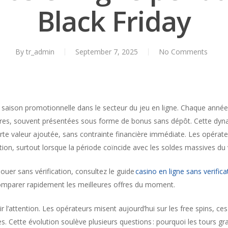
Black Friday
By
tr_admin
September 7, 2025
No Comments
a saison promotionnelle dans le secteur du jeu en ligne. Chaque année,
res, souvent présentées sous forme de bonus sans dépôt. Cette dynam
 valeur ajoutée, sans contrainte financière immédiate. Les opérateurs
tion, surtout lorsque la période coïncide avec les soldes massives du 
jouer sans vérification, consultez le guide
casino en ligne sans verifica
 comparer rapidement les meilleures offres du moment.
r l’attention. Les opérateurs misent aujourd’hui sur les free spins, ces 
es. Cette évolution soulève plusieurs questions : pourquoi les tours 