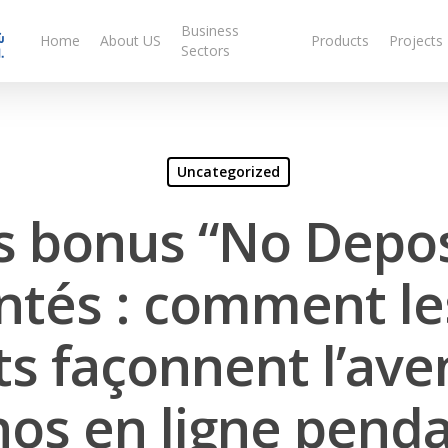
Business
Home
About US
Products
Projects
Sectors
Uncategorized
s bonus “No Depos
ntés : comment le
ts façonnent l’ave
nos en ligne penda