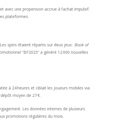
et avec une propension accrue à l’achat impulsif.
lles plateformes.
s spins étaient répartis sur deux jeux :
Book of
 promotionnel “BF2025” a généré 12 000 nouvelles
itée à 24 heures et ciblait les joueurs mobiles via
n dépôt moyen de 27 €.
l’engagement. Les données internes de plusieurs
ux promotions régulières du mois.