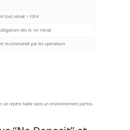
t tout retrait > 100 €
 obligatoire dès le 1er retrait
ent recommandé par les opérateurs
urs un repère fiable dans un environnement parfois