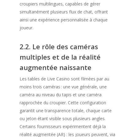
croupiers multilingues, capables de gérer
simultanément plusieurs flux de chat, offrant
ainsi une expérience personnalisée à chaque
joueur.
2.2. Le rôle des caméras
multiples et de la réalité
augmentée naissante
Les tables de Live Casino sont filmées par au
moins trois caméras : une vue générale, une
caméra au niveau du tapis et une caméra
rapprochée du croupier. Cette configuration
garantit une transparence totale, chaque carte
ou jeton étant visible sous plusieurs angles.
Certains fournisseurs expérimentent déjà la
réalité augmentée (AR) : les joueurs peuvent, via