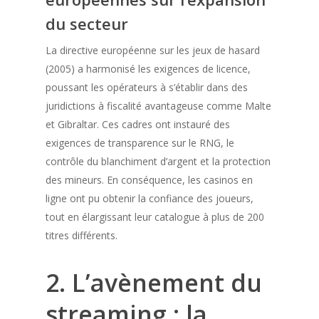
du secteur
La directive européenne sur les jeux de hasard
(2005) a harmonisé les exigences de licence,
poussant les opérateurs à s’établir dans des
juridictions à fiscalité avantageuse comme Malte
et Gibraltar. Ces cadres ont instauré des
exigences de transparence sur le RNG, le
contrôle du blanchiment d’argent et la protection
des mineurs. En conséquence, les casinos en
ligne ont pu obtenir la confiance des joueurs,
tout en élargissant leur catalogue à plus de 200
titres différents.
2. L’avènement du
streaming : la