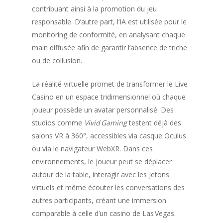
contribuant ainsi à la promotion du jeu
responsable. D’autre part, l’IA est utilisée pour le
monitoring de conformité, en analysant chaque
main diffusée afin de garantir l’absence de triche
ou de collusion.
La réalité virtuelle promet de transformer le Live
Casino en un espace tridimensionnel où chaque
joueur possède un avatar personnalisé. Des
studios comme
Vivid Gaming
testent déjà des
salons VR à 360°, accessibles via casque Oculus
ou via le navigateur WebXR. Dans ces
environnements, le joueur peut se déplacer
autour de la table, interagir avec les jetons
virtuels et même écouter les conversations des
autres participants, créant une immersion
comparable à celle d’un casino de Las Vegas.