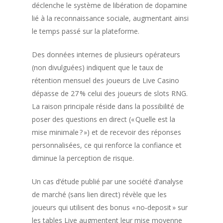
déclenche le système de libération de dopamine
lié à la reconnaissance sociale, augmentant ainsi
le temps passé sur la plateforme.
Des données internes de plusieurs opérateurs
(non divulguées) indiquent que le taux de
rétention mensuel des joueurs de Live Casino
dépasse de 27 % celui des joueurs de slots RNG.
La raison principale réside dans la possibilité de
poser des questions en direct (« Quelle est la
mise minimale ? ») et de recevoir des réponses
personnalisées, ce qui renforce la confiance et
diminue la perception de risque.
Un cas d’étude publié par une société d’analyse
de marché (sans lien direct) révèle que les
joueurs qui utilisent des bonus « no‑deposit » sur
les tables Live augmentent leur mise moyenne