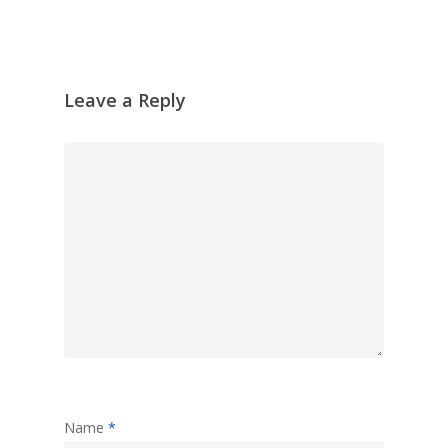
Leave a Reply
Name
*