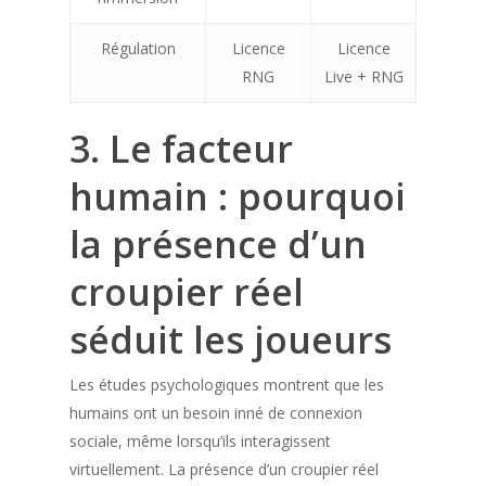
Régulation
Licence
Licence
RNG
Live + RNG
3. Le facteur
humain : pourquoi
la présence d’un
croupier réel
séduit les joueurs
Les études psychologiques montrent que les
humains ont un besoin inné de connexion
sociale, même lorsqu’ils interagissent
virtuellement. La présence d’un croupier réel