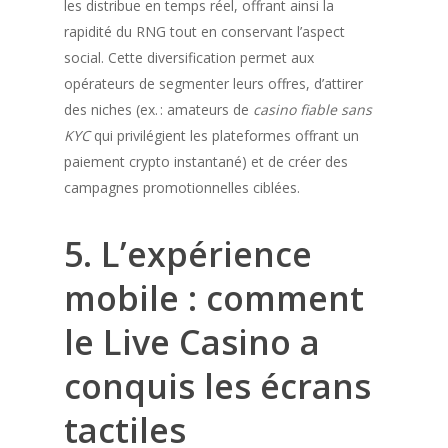
les distribue en temps réel, offrant ainsi la
Integrated Systems
rapidité du RNG tout en conservant l’aspect
social. Cette diversification permet aux
Command & Contro
opérateurs de segmenter leurs offres, d’attirer
Handheld Thermal
des niches (ex. : amateurs de
casino fiable sans
Cameras
KYC
qui privilégient les plateformes offrant un
paiement crypto instantané) et de créer des
Fixed Thermal Cam
campagnes promotionnelles ciblées.
SUAS Cameras
5. L’expérience
Tactical & Law Enf
Thermal Security C
mobile : comment
High Performance 
le Live Casino a
Monitoring System
conquis les écrans
FIXED-MOUNT The
tactiles
Camera