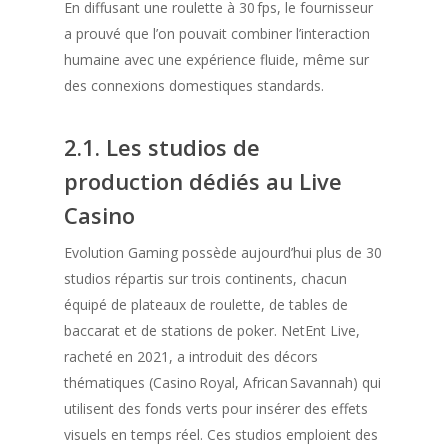
En diffusant une roulette à 30 fps, le fournisseur
a prouvé que l’on pouvait combiner l’interaction
humaine avec une expérience fluide, même sur
des connexions domestiques standards.
2.1. Les studios de
production dédiés au Live
Casino
Evolution Gaming possède aujourd’hui plus de 30
studios répartis sur trois continents, chacun
équipé de plateaux de roulette, de tables de
baccarat et de stations de poker. NetEnt Live,
racheté en 2021, a introduit des décors
thématiques (Casino Royal, African Savannah) qui
utilisent des fonds verts pour insérer des effets
visuels en temps réel. Ces studios emploient des