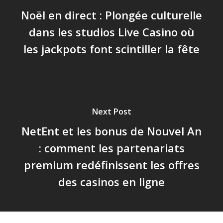
Noël en direct : Plongée culturelle
dans les studios Live Casino où
les jackpots font scintiller la fête
Next Post
NetEnt et les bonus de Nouvel An
: comment les partenariats
premium redéfinissent les offres
des casinos en ligne