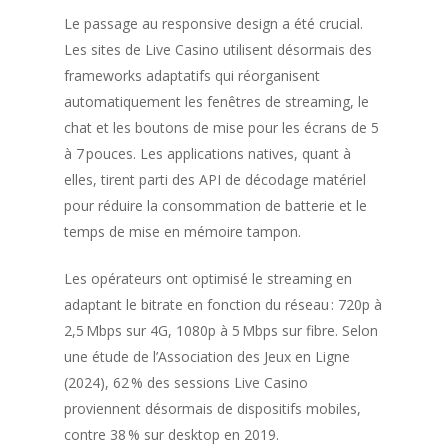
Le passage au responsive design a été crucial.
Les sites de Live Casino utilisent désormais des
frameworks adaptatifs qui réorganisent
automatiquement les fenêtres de streaming, le
chat et les boutons de mise pour les écrans de 5
à 7 pouces. Les applications natives, quant à
elles, tirent parti des API de décodage matériel
pour réduire la consommation de batterie et le
temps de mise en mémoire tampon.
Les opérateurs ont optimisé le streaming en
adaptant le bitrate en fonction du réseau : 720p à
2,5 Mbps sur 4G, 1080p à 5 Mbps sur fibre. Selon
une étude de l’Association des Jeux en Ligne
(2024), 62 % des sessions Live Casino
proviennent désormais de dispositifs mobiles,
contre 38 % sur desktop en 2019.