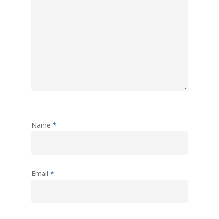
Name
*
Email
*