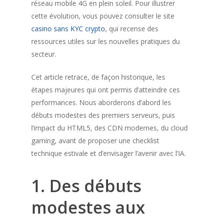
réseau mobile 4G en plein soleil. Pour illustrer
cette évolution, vous pouvez consulter le site
casino sans KYC crypto
, qui recense des
ressources utiles sur les nouvelles pratiques du
secteur.
Cet article retrace, de façon historique, les
étapes majeures qui ont permis d’atteindre ces
performances. Nous aborderons d’abord les
débuts modestes des premiers serveurs, puis
l’impact du HTML5, des CDN modernes, du cloud
gaming, avant de proposer une checklist
technique estivale et d’envisager l’avenir avec l’IA.
1. Des débuts
modestes aux