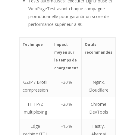
Tests automatisés : exécuter Lighthouse et
High Performance 
WebPageTest avant chaque campagne
Monitoring System
promotionnelle pour garantir un score de
performance supérieur à 90.
FIXED-MOUNT The
Camera
Technique
Impact
Outils
moyen sur
recommandés
le temps de
chargement
GZIP / Brotli
–30 %
Nginx,
compression
Cloudflare
HTTP/2
–20 %
Chrome
multiplexing
DevTools
Edge
–15 %
Fastly,
caching (TTL
Akamai