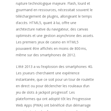
rupture technologique majeure. Flash, lourd et
gourmand en ressources, nécessitait souvent le
téléchargement de plugins, allongeant le temps
d’accès. HTML5, quant à lui, offre une
architecture native du navigateur, des canvas
optimisés et une gestion asynchrone des assets.
Les premiers jeux de casino en HTML5
pouvaient être affichés en moins de 800 ms,
même sur des smartphones de 2012.
L’été 2013 a vu l’explosion des smartphones 4G.
Les joueurs cherchaient une expérience
instantanée, que ce soit pour un tour de roulette
en direct ou pour déclencher les rouleaux d’un
jeu de slots à jackpot progressif. Les
plateformes qui ont adopté tôt les Progressive
Web Apps (PWA) ont bénéficié d’un démarrage