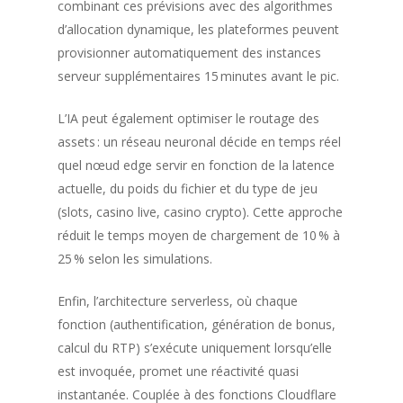
combinant ces prévisions avec des algorithmes
d’allocation dynamique, les plateformes peuvent
provisionner automatiquement des instances
serveur supplémentaires 15 minutes avant le pic.
L’IA peut également optimiser le routage des
assets : un réseau neuronal décide en temps réel
quel nœud edge servir en fonction de la latence
actuelle, du poids du fichier et du type de jeu
(slots, casino live, casino crypto). Cette approche
réduit le temps moyen de chargement de 10 % à
25 % selon les simulations.
Enfin, l’architecture serverless, où chaque
fonction (authentification, génération de bonus,
calcul du RTP) s’exécute uniquement lorsqu’elle
est invoquée, promet une réactivité quasi
instantanée. Couplée à des fonctions Cloudflare