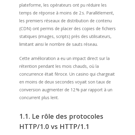
plateforme, les opérateurs ont pu réduire les
temps de réponse à moins de 2 s. Parallèlement,
les premiers réseaux de distribution de contenu
(CDN) ont permis de placer des copies de fichiers
statiques (images, scripts) près des utilisateurs,
limitant ainsi le nombre de sauts réseau.
Cette amélioration a eu un impact direct sur la
rétention pendant les mois chauds, où la
concurrence était féroce. Un casino qui chargeait
en moins de deux secondes voyait son taux de
conversion augmenter de 12 % par rapport à un
concurrent plus lent.
1.1. Le rôle des protocoles
HTTP/1.0 vs HTTP/1.1