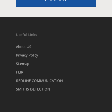
CLICK HERE
Useful Links
About US
Privacy Policy
Sitemap
FLIR
REDLINE COMMUNICATION
SMITHS DETECTION