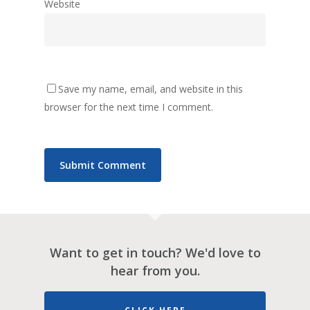
Website
Save my name, email, and website in this
browser for the next time I comment.
Want to get in touch? We'd love to
hear from you.