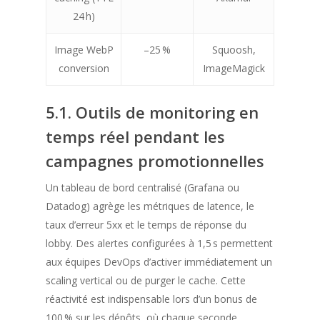
24 h)
Image WebP
–25 %
Squoosh,
conversion
ImageMagick
5.1. Outils de monitoring en
temps réel pendant les
campagnes promotionnelles
Un tableau de bord centralisé (Grafana ou
Datadog) agrège les métriques de latence, le
taux d’erreur 5xx et le temps de réponse du
lobby. Des alertes configurées à 1,5 s permettent
aux équipes DevOps d’activer immédiatement un
scaling vertical ou de purger le cache. Cette
réactivité est indispensable lors d’un bonus de
100 % sur les dépôts, où chaque seconde