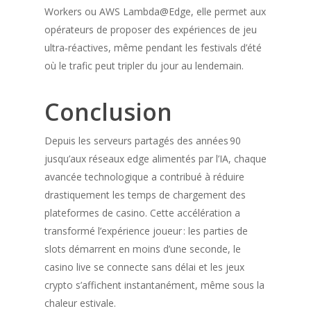
Workers ou AWS Lambda@Edge, elle permet aux
opérateurs de proposer des expériences de jeu
ultra‑réactives, même pendant les festivals d’été
où le trafic peut tripler du jour au lendemain.
Conclusion
Depuis les serveurs partagés des années 90
jusqu’aux réseaux edge alimentés par l’IA, chaque
avancée technologique a contribué à réduire
drastiquement les temps de chargement des
plateformes de casino. Cette accélération a
transformé l’expérience joueur : les parties de
slots démarrent en moins d’une seconde, le
casino live se connecte sans délai et les jeux
crypto s’affichent instantanément, même sous la
chaleur estivale.