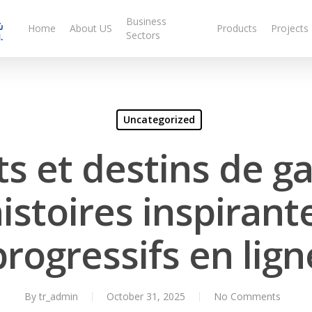
Business
Home
About US
Products
Projects
Sectors
Uncategorized
ts et destins de g
 histoires inspirant
progressifs en lign
By
tr_admin
October 31, 2025
No Comments