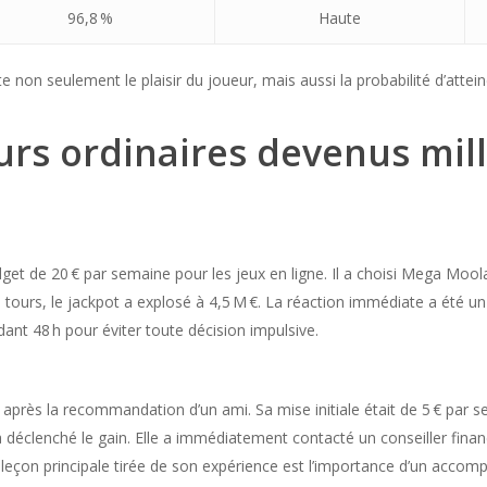
96,8 %
Haute
non seulement le plaisir du joueur, mais aussi la probabilité d’attein
urs ordinaires devenus mill
udget de 20 € par semaine pour les jeux en ligne. Il a choisi Mega Moo
tours, le jackpot a explosé à 4,5 M €. La réaction immédiate a été un m
ant 48 h pour éviter toute décision impulsive.
près la recommandation d’un ami. Sa mise initiale était de 5 € par ses
le a déclenché le gain. Elle a immédiatement contacté un conseiller fina
a leçon principale tirée de son expérience est l’importance d’un acco