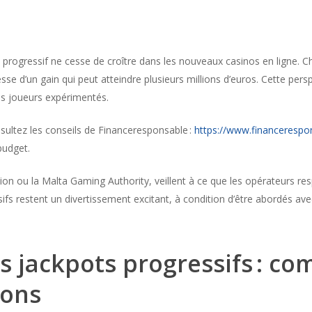
progressif ne cesse de croître dans les nouveaux casinos en ligne. C
e d’un gain qui peut atteindre plusieurs millions d’euros. Cette perspe
es joueurs expérimentés.
sultez les conseils de Financeresponsable :
https://www.financerespo
budget.
 ou la Malta Gaming Authority, veillent à ce que les opérateurs res
ssifs restent un divertissement excitant, à condition d’être abordés 
 jackpots progressifs : co
ions