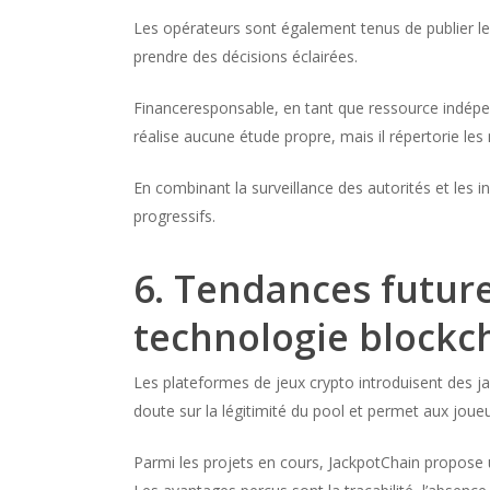
Les opérateurs sont également tenus de publier le
prendre des décisions éclairées.
Financeresponsable, en tant que ressource indépend
réalise aucune étude propre, mais il répertorie le
En combinant la surveillance des autorités et les in
progressifs.
6. Tendances futures
technologie blockch
Les plateformes de jeux crypto introduisent des ja
doute sur la légitimité du pool et permet aux joueu
Parmi les projets en cours, JackpotChain propose