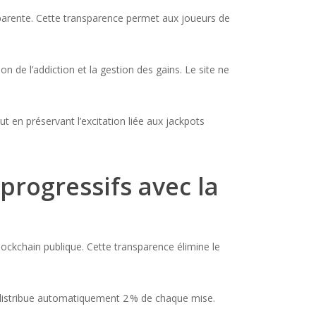
sparente. Cette transparence permet aux joueurs de
 de l’addiction et la gestion des gains. Le site ne
ut en préservant l’excitation liée aux jackpots
 progressifs avec la
ockchain publique. Cette transparence élimine le
edistribue automatiquement 2 % de chaque mise.