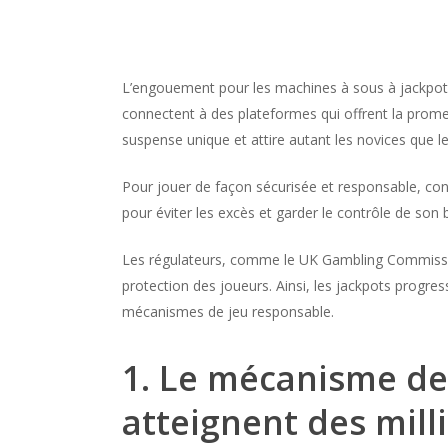
L’engouement pour les machines à sous à jackpot 
connectent à des plateformes qui offrent la promess
suspense unique et attire autant les novices que l
Pour jouer de façon sécurisée et responsable, con
pour éviter les excès et garder le contrôle de son 
Les régulateurs, comme le UK Gambling Commission
protection des joueurs. Ainsi, les jackpots progre
mécanismes de jeu responsable.
1. Le mécanisme des
atteignent des mill