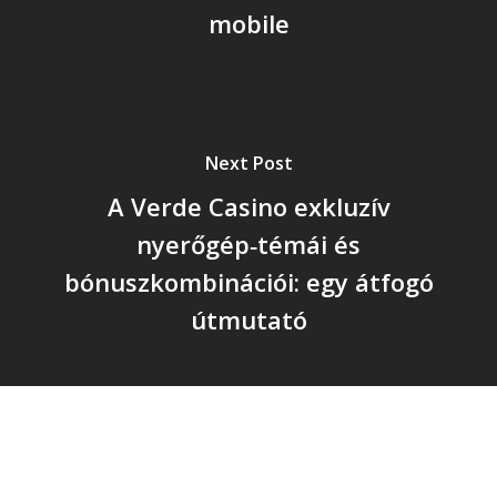
mobile
Next Post
A Verde Casino exkluzív
nyerőgép‑témái és
bónuszkombinációi: egy átfogó
útmutató