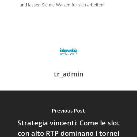
und lassen Sie die Walzen für sich arbeiten!
tr_admin
Previous Post
Strategia vincenti: Come le slot
con alto RTP dominano i tornei