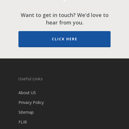
Want to get in touch? We'd love to
hear from you.
CLICK HERE
Useful Links
About US
Privacy Policy
Sitemap
FLIR