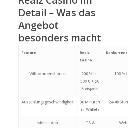
Realz Casino im
Detail – Was das
Angebot
besonders macht
Feature
Realz
Konkurrenz
Casino
Willkommensbonus
200 % bis
100 % b
500 € + 50
Freispiele
Auszahlungsgeschwindigkeit
30 Minuten
24‑48 Stu
(E‑Wallet)
Mobile App
iOS &
Web