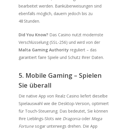
bearbeitet werden. Banküberweisungen sind
ebenfalls möglich, dauern jedoch bis zu
48 Stunden.
Did You Know?
Das Casino nutzt modernste
Verschlüsselung (SSL‑256) und wird von der
Malta Gaming Authority
reguliert – das
garantiert faire Spiele und Schutz Ihrer Daten.
5. Mobile Gaming – Spielen
Sie überall
Die native App von Realz Casino liefert dieselbe
Spielauswahl wie die Desktop‑Version, optimiert
für Touch‑Steuerung. Das bedeutet, Sie können
Ihre Lieblings‑Slots wie
Dragonia
oder
Mega
Fortune
sogar unterwegs drehen. Die App