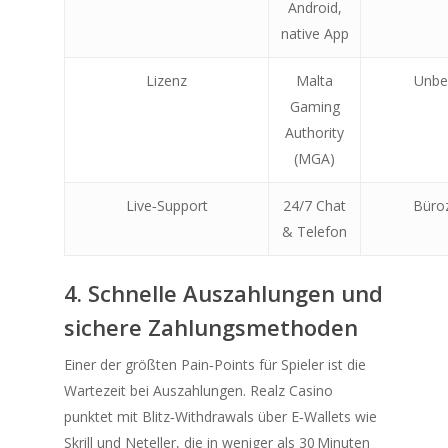
Android,
native App
Lizenz
Malta
Unbe
Gaming
Authority
(MGA)
Live‑Support
24/7 Chat
Büro
& Telefon
4. Schnelle Auszahlungen und
sichere Zahlungsmethoden
Einer der größten Pain‑Points für Spieler ist die
Wartezeit bei Auszahlungen. Realz Casino
punktet mit Blitz‑Withdrawals über E‑Wallets wie
Skrill und Neteller, die in weniger als 30 Minuten