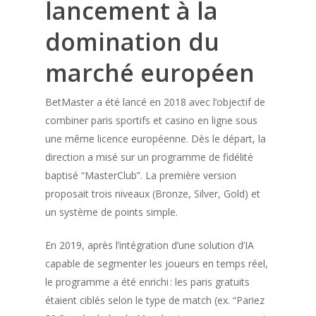
lancement à la
domination du
marché européen
BetMaster a été lancé en 2018 avec l’objectif de
combiner paris sportifs et casino en ligne sous
une même licence européenne. Dès le départ, la
direction a misé sur un programme de fidélité
baptisé “MasterClub”. La première version
proposait trois niveaux (Bronze, Silver, Gold) et
un système de points simple.
En 2019, après l’intégration d’une solution d’IA
capable de segmenter les joueurs en temps réel,
le programme a été enrichi : les paris gratuits
étaient ciblés selon le type de match (ex. “Pariez