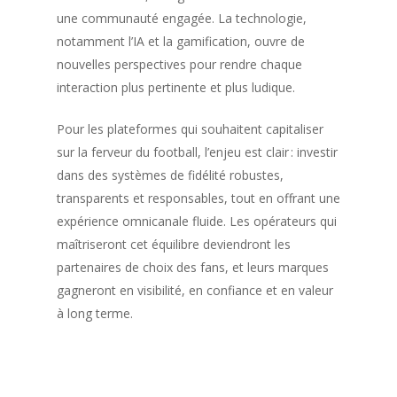
une communauté engagée. La technologie,
notamment l’IA et la gamification, ouvre de
nouvelles perspectives pour rendre chaque
interaction plus pertinente et plus ludique.
Pour les plateformes qui souhaitent capitaliser
sur la ferveur du football, l’enjeu est clair : investir
dans des systèmes de fidélité robustes,
transparents et responsables, tout en offrant une
expérience omnicanale fluide. Les opérateurs qui
maîtriseront cet équilibre deviendront les
partenaires de choix des fans, et leurs marques
gagneront en visibilité, en confiance et en valeur
à long terme.