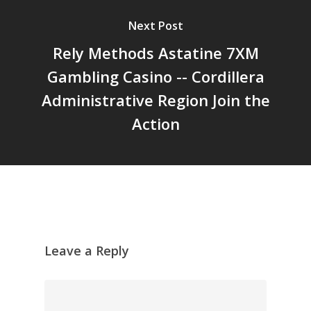
Next Post
Rely Methods Astatine 7XM
Gambling Casino -- Cordillera
Administrative Region Join the
Action
Leave a Reply