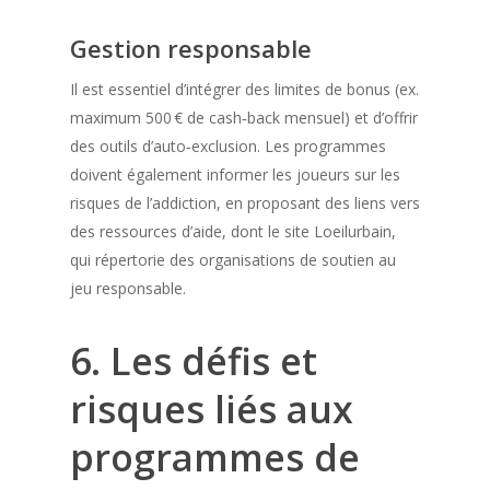
Gestion responsable
Il est essentiel d’intégrer des limites de bonus (ex.
maximum 500 € de cash‑back mensuel) et d’offrir
des outils d’auto‑exclusion. Les programmes
doivent également informer les joueurs sur les
risques de l’addiction, en proposant des liens vers
des ressources d’aide, dont le site Loeilurbain,
qui répertorie des organisations de soutien au
jeu responsable.
6. Les défis et
risques liés aux
programmes de