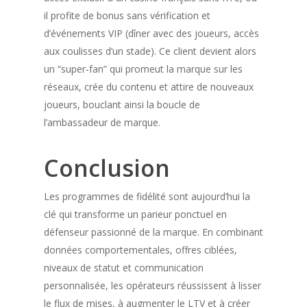
il profite de bonus sans vérification et
d’événements VIP (dîner avec des joueurs, accès
aux coulisses d’un stade). Ce client devient alors
un “super‑fan” qui promeut la marque sur les
réseaux, crée du contenu et attire de nouveaux
joueurs, bouclant ainsi la boucle de
l’ambassadeur de marque.
Conclusion
Les programmes de fidélité sont aujourd’hui la
clé qui transforme un parieur ponctuel en
défenseur passionné de la marque. En combinant
données comportementales, offres ciblées,
niveaux de statut et communication
personnalisée, les opérateurs réussissent à lisser
le flux de mises, à augmenter le LTV et à créer