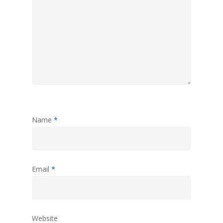
Name
*
Email
*
Website