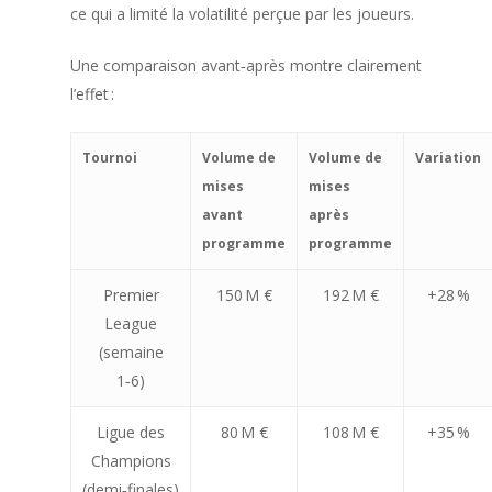
ce qui a limité la volatilité perçue par les joueurs.
Une comparaison avant‑après montre clairement
l’effet :
Home
Tournoi
Volume de
Volume de
Variation
mises
mises
About US
avant
après
programme
programme
Business Sectors
Premier
150 M €
192 M €
+28 %
Products
League
Projects
FLIR
(semaine
1‑6)
Airborne Systems
REDLINE COMMUNIC
Partners & Client
Unmanned Aerial S
Ligue des
80 M €
108 M €
+35 %
Career
Access
SMITHS DETECTION
Champions
Unmanned Ground
(demi‑finales)