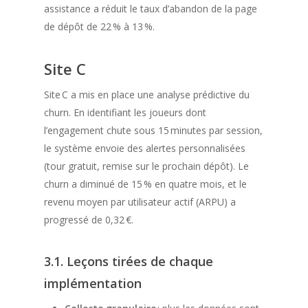
Airborne Systems
REDLINE COMMUNIC
assistance a réduit le taux d’abandon de la page
Partners & Client
de dépôt de 22 % à 13 %.
Unmanned Aerial S
Career
Access
SMITHS DETECTION
Unmanned Ground
Site C
Contact
Systems
Transport
X-Ray Solutions
Site C a mis en place une analyse prédictive du
Land Systems
churn. En identifiant les joueurs dont
Soldier Solutions
l’engagement chute sous 15 minutes par session,
le système envoie des alertes personnalisées
Maritime System
(tour gratuit, remise sur le prochain dépôt). Le
Integrated Systems
churn a diminué de 15 % en quatre mois, et le
revenu moyen par utilisateur actif (ARPU) a
Command & Contro
progressé de 0,32 €.
Handheld Thermal
Cameras
3.1. Leçons tirées de chaque
Fixed Thermal Cam
implémentation
SUAS Cameras