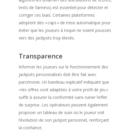
tests de fairness) est essentiel pour détecter et
corriger ces biais. Certaines plateformes
adoptent des « caps » de mise automatique pour
éviter que les joueurs à risque ne soient poussés
vers des jackpots trop élevés.
Transparence
Informer les joueurs sur le fonctionnement des
jackpots personnalisés doit être fait avec
parcimonie. Un bandeau explicatif indiquant que
« les offres sont adaptées à votre profil de jeu »
suffit à assurer la conformité sans ruiner l’effet
de surprise. Les opérateurs peuvent également
proposer un tableau de suivi où le joueur voit
l’évolution de son jackpot personnel, renforçant
la confiance.