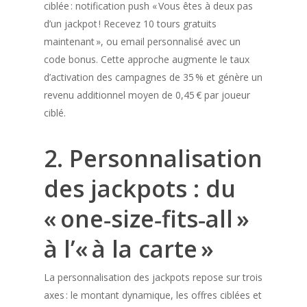
ciblée : notification push « Vous êtes à deux pas
d’un jackpot ! Recevez 10 tours gratuits
maintenant », ou email personnalisé avec un
code bonus. Cette approche augmente le taux
d’activation des campagnes de 35 % et génère un
revenu additionnel moyen de 0,45 € par joueur
ciblé.
2. Personnalisation
des jackpots : du
« one‑size‑fits‑all »
à l’« à la carte »
La personnalisation des jackpots repose sur trois
axes : le montant dynamique, les offres ciblées et