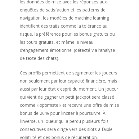
les données de mise avec les réponses aux
enquêtes de satisfaction et les patterns de
navigation, les modèles de machine learning
identifient des traits comme la tolérance au
risque, la préférence pour les bonus gratuits ou
les tours gratuits, et même le niveau
d’engagement émotionnel (détecté via l’analyse
de texte des chats).
Ces profils permettent de segmenter les joueurs
non seulement par leur capacité financière, mais
aussi par leur état d’esprit du moment. Un joueur
qui vient de gagner un petit jackpot sera classé
comme « optimiste » et recevra une offre de mise
bonus de 20 % pour l’inciter à poursuivre. À
l’inverse, un joueur qui a perdu plusieurs fois
consécutives sera dirigé vers des slots à faible
volatilité et des bonus de récupération.