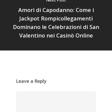
Next Post
Amori di Capodanno: Come i
Jackpot Rompicollegamenti
Dominano le Celebrazioni di San
Valentino nei Casinò Online
Leave a Reply