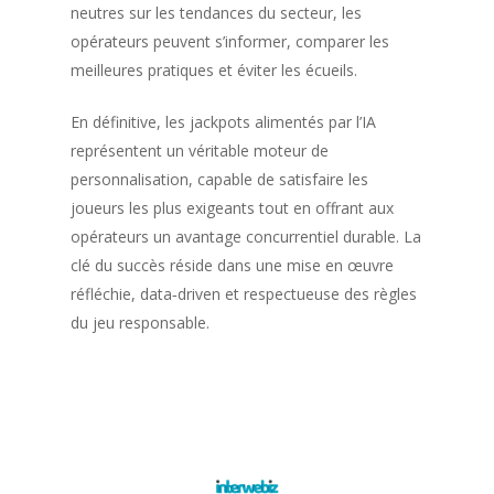
neutres sur les tendances du secteur, les
opérateurs peuvent s’informer, comparer les
meilleures pratiques et éviter les écueils.
En définitive, les jackpots alimentés par l’IA
représentent un véritable moteur de
personnalisation, capable de satisfaire les
joueurs les plus exigeants tout en offrant aux
opérateurs un avantage concurrentiel durable. La
clé du succès réside dans une mise en œuvre
réfléchie, data‑driven et respectueuse des règles
du jeu responsable.