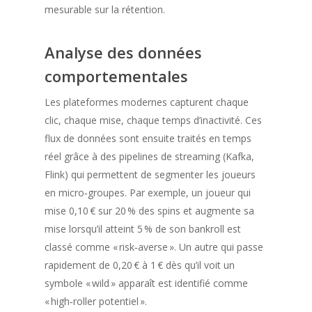
mesurable sur la rétention.
Analyse des données
comportementales
Les plateformes modernes capturent chaque
clic, chaque mise, chaque temps d’inactivité. Ces
flux de données sont ensuite traités en temps
réel grâce à des pipelines de streaming (Kafka,
Flink) qui permettent de segmenter les joueurs
en micro‑groupes. Par exemple, un joueur qui
mise 0,10 € sur 20 % des spins et augmente sa
mise lorsqu’il atteint 5 % de son bankroll est
classé comme « risk‑averse ». Un autre qui passe
rapidement de 0,20 € à 1 € dès qu’il voit un
symbole « wild » apparaît est identifié comme
« high‑roller potentiel ».