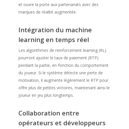
et ouvre la porte aux partenariats avec des
marques de réalité augmentée.
Intégration du machine
learning en temps réel
Les algorithmes de reinforcement learning (RL)
pourront ajuster le taux de paiement (RTP)
pendant la partie, en fonction du comportement
du joueur. Si le système détecte une perte de
motivation, il augmente légèrement le RTP pour
offrir plus de petites victoires, maintenant ainsi le
joueur en jeu plus longtemps.
Collaboration entre
opérateurs et développeurs