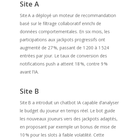
Site A
Site A a déployé un moteur de recommandation
basé sur le filtrage collaboratif enrichi de
données comportementales. En six mois, les
participations aux jackpots progressifs ont
augmenté de 27 %, passant de 1 200 à 1 524
entrées par jour. Le taux de conversion des
notifications push a atteint 18 %, contre 9 %
avant l’IA.
Home
Site B
About US
Site B a introduit un chatbot IA capable d’analyser
Business Sectors
le budget du joueur en temps réel. Le bot guide
Products
les nouveaux joueurs vers des jackpots adaptés,
en proposant par exemple un bonus de mise de
Projects
FLIR
10 % pour les slots à faible volatilité. Cette