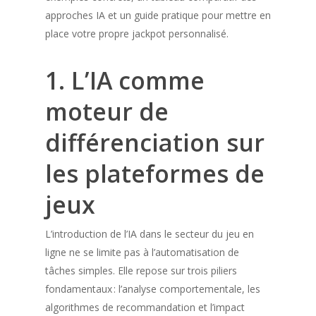
approches IA et un guide pratique pour mettre en
place votre propre jackpot personnalisé.
1. L’IA comme
moteur de
différenciation sur
les plateformes de
jeux
L’introduction de l’IA dans le secteur du jeu en
ligne ne se limite pas à l’automatisation de
tâches simples. Elle repose sur trois piliers
fondamentaux : l’analyse comportementale, les
algorithmes de recommandation et l’impact