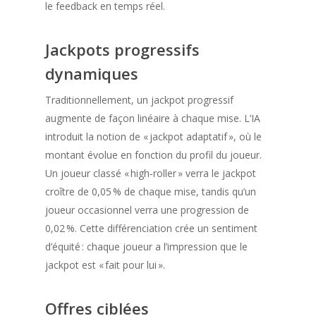
le feedback en temps réel.
Jackpots progressifs
dynamiques
Traditionnellement, un jackpot progressif
augmente de façon linéaire à chaque mise. L’IA
introduit la notion de « jackpot adaptatif », où le
montant évolue en fonction du profil du joueur.
Un joueur classé « high‑roller » verra le jackpot
croître de 0,05 % de chaque mise, tandis qu’un
joueur occasionnel verra une progression de
0,02 %. Cette différenciation crée un sentiment
d’équité : chaque joueur a l’impression que le
jackpot est « fait pour lui ».
Offres ciblées