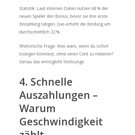
Statistik: Laut internen Daten nutzen 68 % der
neuen Spieler den Bonus, bevor sie ihre erste
Einzahlung tätigen. Das erhöht die Bindung um
durchschnittlich 22 %.
Rhetorische Frage: Was wäre, wenn du sofort
loslegen könntest, ohne einen Cent zu riskieren?
Genau das ermöglicht Slotlounge.
4. Schnelle
Auszahlungen –
Warum
Geschwindigkeit
zählt