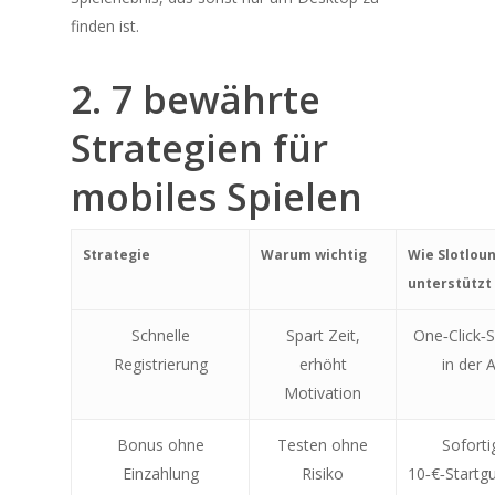
finden ist.
2. 7 bewährte
Strategien für
mobiles Spielen
Strategie
Warum wichtig
Wie Slotlou
unterstützt
Schnelle
Spart Zeit,
One‑Click‑
Registrierung
erhöht
in der 
Motivation
Bonus ohne
Testen ohne
Soforti
Einzahlung
Risiko
10‑€‑Startg