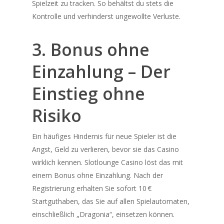
Spielzeit zu tracken. So behältst du stets die
Kontrolle und verhinderst ungewollte Verluste.
3. Bonus ohne
Einzahlung – Der
Einstieg ohne
Risiko
Ein häufiges Hindernis für neue Spieler ist die
Angst, Geld zu verlieren, bevor sie das Casino
wirklich kennen. Slotlounge Casino löst das mit
einem Bonus ohne Einzahlung. Nach der
Registrierung erhalten Sie sofort 10 €
Startguthaben, das Sie auf allen Spielautomaten,
einschließlich „Dragonia“, einsetzen können.