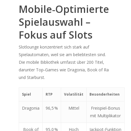
Mobile‑Optimierte
Spielauswahl –
Fokus auf Slots
Slotlounge konzentriert sich stark auf
Spielautomaten, weil sie am beliebtesten sind.
Die mobile Bibliothek umfasst über 200 Titel,
darunter Top‑Games wie Dragonia, Book of Ra
und Starburst.
Spiel
RTP
Volatilität
Besonderheiten
Dragonia
96,5 %
Mittel
Freispiel‑Bonus
mit Multiplikator
Book of
95,0 %
Hoch
Jackpot‑Funktion