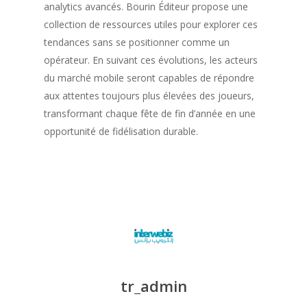
analytics avancés. Bourin Éditeur propose une
collection de ressources utiles pour explorer ces
tendances sans se positionner comme un
opérateur. En suivant ces évolutions, les acteurs
du marché mobile seront capables de répondre
aux attentes toujours plus élevées des joueurs,
transformant chaque fête de fin d’année en une
opportunité de fidélisation durable.
tr_admin