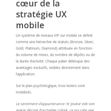
cœur de la
stratégie UX
mobile
Un système de niveaux VIP sur mobile se définit
comme une hiérarchie de statuts (Bronze, Silver,
Gold, Platinum, Diamond) attribuée en fonction
du volume de mises, du nombre de dépôts ou de
la durée d’activité. Chaque palier débloque des
avantages exclusifs, visibles directement dans
l’application.
Sur le plan psychologique, trois leviers sont
mobilisés.
Le sentiment d’appartenance
: le joueur voit son
avatar décoré d’un badge coloré, ce qui crée une