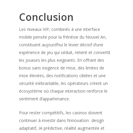
Conclusion
Les niveaux VIP, combinés à une interface
mobile pensée pour la frénésie du Nouvel An,
constituent aujourd’hui le levier décisif d’une
expérience de jeu qui séduit, retient et convertit
les joueurs les plus exigeants. En offrant des
bonus sans exigence de mise, des limites de
mise élevées, des notifications ciblées et une
sécurité inébranlable, les opérateurs créent un
écosystème où chaque interaction renforce le
sentiment d’appartenance.
Pour rester compétitifs, les casinos doivent
continuer à investir dans l’innovation : design
adaptatif, IA prédictive, réalité augmentée et