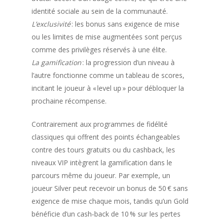
identité sociale au sein de la communauté.
L’exclusivité
: les bonus sans exigence de mise
ou les limites de mise augmentées sont perçus
comme des privilèges réservés à une élite.
La gamification
: la progression d’un niveau à
l’autre fonctionne comme un tableau de scores,
incitant le joueur à « level up » pour débloquer la
prochaine récompense.
Contrairement aux programmes de fidélité
classiques qui offrent des points échangeables
contre des tours gratuits ou du cashback, les
niveaux VIP intègrent la gamification dans le
parcours même du joueur. Par exemple, un
joueur Silver peut recevoir un bonus de 50 € sans
exigence de mise chaque mois, tandis qu’un Gold
bénéficie d’un cash‑back de 10 % sur les pertes