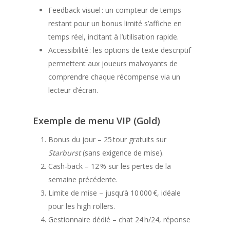
Feedback visuel : un compteur de temps
restant pour un bonus limité s’affiche en
temps réel, incitant à l’utilisation rapide.
Accessibilité : les options de texte descriptif
permettent aux joueurs malvoyants de
comprendre chaque récompense via un
lecteur d’écran.
Exemple de menu VIP (Gold)
Bonus du jour – 25 tour gratuits sur
Starburst
(sans exigence de mise).
Cash‑back – 12 % sur les pertes de la
semaine précédente.
Limite de mise – jusqu’à 10 000 €, idéale
pour les high rollers.
Gestionnaire dédié – chat 24 h/24, réponse