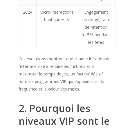
2024
Micro‑interactions
Engagement
haptique + IA
prolongé, taux
de rétention
+15 % pendant
les fêtes
Ces évolutions montrent que chaque itération de
l’interface vise à réduire les frictions et à
maximiser le temps de jeu, un facteur décisif
pour les programmes VIP qui s’appuient sur la
fréquence et la valeur des mises.
2. Pourquoi les
niveaux VIP sont le