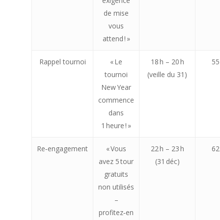
exigence
de mise
Tactical & Law Enf
vous
Thermal Security C
attend ! »
High Performance 
Rappel tournoi
« Le
18 h – 20 h
55
Monitoring System
tournoi
(veille du 31)
New Year
FIXED-MOUNT The
commence
Camera
dans
1 heure ! »
Re‑engagement
« Vous
22 h – 23 h
62
avez 5 tour
(31 déc)
gratuits
non utilisés
–
profitez‑en