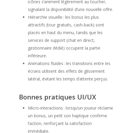
icônes s’animent légèrement au toucher,
signalant la disponibilité d’une nouvelle offre.
Hiérarchie visuelle : les bonus les plus
attractifs (tour gratuits, cash‑back) sont
placés en haut du menu, tandis que les
services de support (chat en direct,
gestionnaire dédié) occupent la partie
inférieure.
Animations fluides : les transitions entre les
écrans utilisent des effets de glissement
latéral, évitant les temps d’attente perçus.
Bonnes pratiques UI/UX
Micro‑interactions : lorsqu’un joueur réclame
un bonus, un petit son haptique confirme
l’action, renforçant la satisfaction
immédiate.