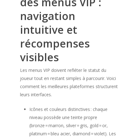
des menus VIP :
navigation
intuitive et
récompenses
visibles
Les menus VIP doivent refléter le statut du
joueur tout en restant simples à parcourir. Voici
comment les meilleures plateformes structurent
leurs interfaces.
Icônes et couleurs distinctives : chaque
niveau possède une teinte propre
(bronze = marron, silver = gris, gold = or,
platinum = bleu acier, diamond = violet). Les