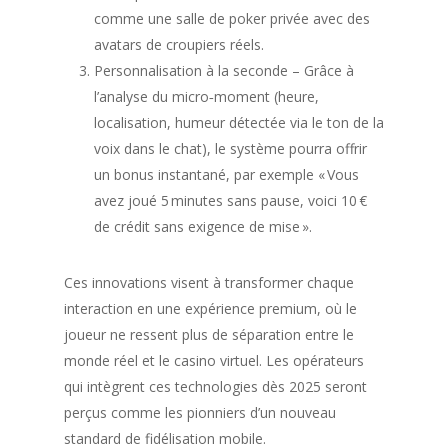
comme une salle de poker privée avec des
avatars de croupiers réels.
Personnalisation à la seconde – Grâce à
l’analyse du micro‑moment (heure,
localisation, humeur détectée via le ton de la
voix dans le chat), le système pourra offrir
un bonus instantané, par exemple « Vous
avez joué 5 minutes sans pause, voici 10 €
de crédit sans exigence de mise ».
Ces innovations visent à transformer chaque
interaction en une expérience premium, où le
joueur ne ressent plus de séparation entre le
monde réel et le casino virtuel. Les opérateurs
qui intègrent ces technologies dès 2025 seront
perçus comme les pionniers d’un nouveau
standard de fidélisation mobile.