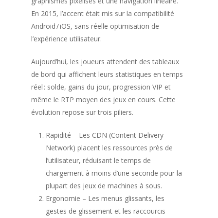
graphismes pixelisés et une navigation linéaire.
En 2015, l’accent était mis sur la compatibilité
Android / iOS, sans réelle optimisation de
l’expérience utilisateur.
Aujourd’hui, les joueurs attendent des tableaux
de bord qui affichent leurs statistiques en temps
réel : solde, gains du jour, progression VIP et
même le RTP moyen des jeux en cours. Cette
évolution repose sur trois piliers.
Rapidité – Les CDN (Content Delivery
Network) placent les ressources près de
l’utilisateur, réduisant le temps de
chargement à moins d’une seconde pour la
plupart des jeux de machines à sous.
Ergonomie – Les menus glissants, les
gestes de glissement et les raccourcis