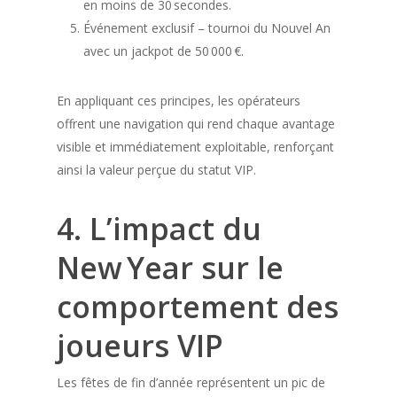
en moins de 30 secondes.
Événement exclusif – tournoi du Nouvel An
avec un jackpot de 50 000 €.
En appliquant ces principes, les opérateurs
offrent une navigation qui rend chaque avantage
visible et immédiatement exploitable, renforçant
ainsi la valeur perçue du statut VIP.
4. L’impact du
New Year sur le
comportement des
joueurs VIP
Les fêtes de fin d’année représentent un pic de