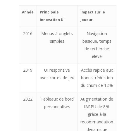
Année
Principale
Impact sur le
innovation UI
joueur
2016
Menus à onglets
Navigation
simples
basique, temps
de recherche
élevé
2019
UI responsive
Accès rapide aux
avec cartes de jeu
bonus, réduction
du churn de 12 %
2022
Tableaux de bord
Augmentation de
personnalisés
l’ARPU de 8 %
grâce à la
recommandation
dynamique