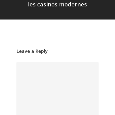
les casinos modernes
Leave a Reply