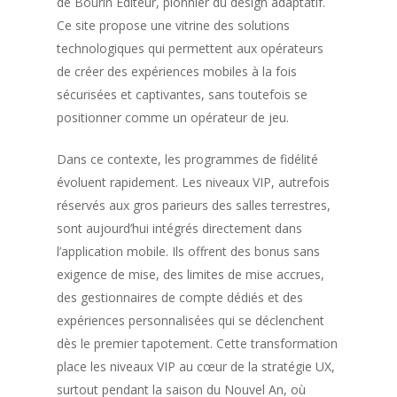
de Bourin Éditeur, pionnier du design adaptatif.
Ce site propose une vitrine des solutions
technologiques qui permettent aux opérateurs
de créer des expériences mobiles à la fois
sécurisées et captivantes, sans toutefois se
positionner comme un opérateur de jeu.
Dans ce contexte, les programmes de fidélité
évoluent rapidement. Les niveaux VIP, autrefois
réservés aux gros parieurs des salles terrestres,
sont aujourd’hui intégrés directement dans
l’application mobile. Ils offrent des bonus sans
exigence de mise, des limites de mise accrues,
des gestionnaires de compte dédiés et des
expériences personnalisées qui se déclenchent
dès le premier tapotement. Cette transformation
place les niveaux VIP au cœur de la stratégie UX,
surtout pendant la saison du Nouvel An, où