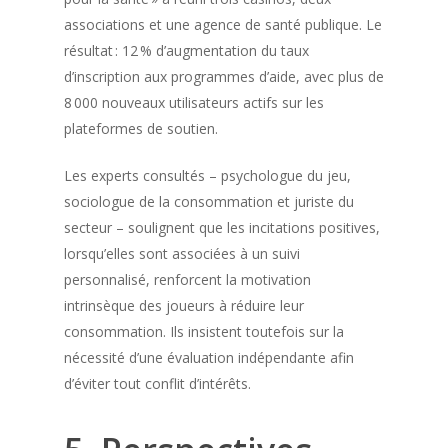
associations et une agence de santé publique. Le
résultat : 12 % d’augmentation du taux
d’inscription aux programmes d’aide, avec plus de
8 000 nouveaux utilisateurs actifs sur les
plateformes de soutien.
Les experts consultés – psychologue du jeu,
sociologue de la consommation et juriste du
secteur – soulignent que les incitations positives,
lorsqu’elles sont associées à un suivi
personnalisé, renforcent la motivation
intrinsèque des joueurs à réduire leur
consommation. Ils insistent toutefois sur la
nécessité d’une évaluation indépendante afin
d’éviter tout conflit d’intérêts.