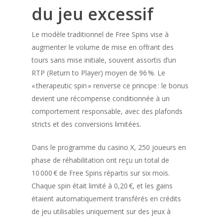
du jeu excessif
Le modèle traditionnel de Free Spins vise à
augmenter le volume de mise en offrant des
tours sans mise initiale, souvent assortis d’un
RTP (Return to Player) moyen de 96 %. Le
« therapeutic spin » renverse ce principe : le bonus
devient une récompense conditionnée à un
comportement responsable, avec des plafonds
stricts et des conversions limitées.
Dans le programme du casino X, 250 joueurs en
phase de réhabilitation ont reçu un total de
10 000 € de Free Spins répartis sur six mois.
Chaque spin était limité à 0,20 €, et les gains
étaient automatiquement transférés en crédits
de jeu utilisables uniquement sur des jeux à