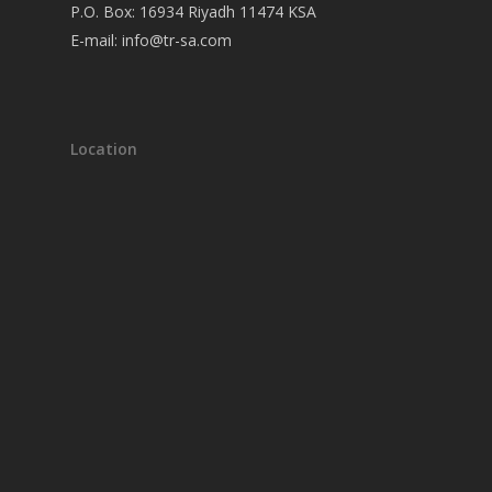
P.O. Box: 16934 Riyadh 11474 KSA
E-mail: info@tr-sa.com
Location