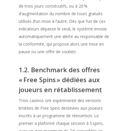
de trois jours consécutifs, ou à 20 %
d’augmentation du nombre de tours gratuits
utilisés d’un mois à l’autre. Dès que l’un de ces
indicateurs dépasse le seuil, le système envoie
automatiquement une alerte au responsable de
la conformité, qui propose alors une mise en
pause ou une offre de soutien.
1.2. Benchmark des offres
« Free Spins » dédiées aux
joueurs en rétablissement
Trois casinos ont expérimenté des versions
limitées de Free Spins destinées aux joueurs
inscrits à un programme de réinsertion. Le
premier a plafonné chaque session à 5 spins,
avec un gain maximum de 2 € convertible en