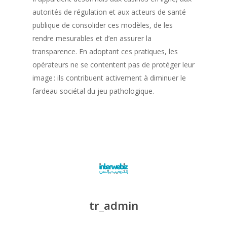
autorités de régulation et aux acteurs de santé
publique de consolider ces modèles, de les
rendre mesurables et d’en assurer la
transparence. En adoptant ces pratiques, les
opérateurs ne se contentent pas de protéger leur
image : ils contribuent activement à diminuer le
fardeau sociétal du jeu pathologique.
tr_admin