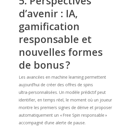
5. Perspectives
d’avenir : IA,
gamification
responsable et
nouvelles formes
de bonus ?
Les avancées en machine learning permettent
aujourd’hui de créer des offres de spins
ultra‑personnalisées. Un modèle prédictif peut
identifier, en temps réel, le moment où un joueur
montre les premiers signes de dérive et proposer
automatiquement un « Free Spin responsable »
accompagné d’une alerte de pause.