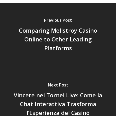
Previous Post
Comparing Mellstroy Casino
Online to Other Leading
Platforms
Next Post
Vincere nei Tornei Live: Come la
Chat Interattiva Trasforma
l’Esperienza del Casinò