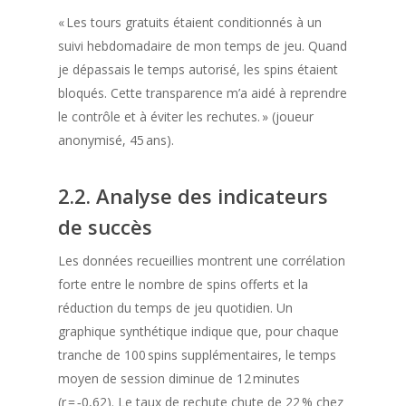
« Les tours gratuits étaient conditionnés à un
suivi hebdomadaire de mon temps de jeu. Quand
je dépassais le temps autorisé, les spins étaient
bloqués. Cette transparence m’a aidé à reprendre
le contrôle et à éviter les rechutes. » (joueur
anonymisé, 45 ans).
2.2. Analyse des indicateurs
de succès
Les données recueillies montrent une corrélation
forte entre le nombre de spins offerts et la
réduction du temps de jeu quotidien. Un
graphique synthétique indique que, pour chaque
tranche de 100 spins supplémentaires, le temps
moyen de session diminue de 12 minutes
(r = ‑0,62). Le taux de rechute chute de 22 % chez