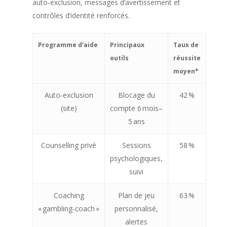
auto‑exclusion, messages d’avertissement et
contrôles d’identité renforcés.
Programme d’aide
Principaux
Taux de
outils
réussite
moyen*
Auto‑exclusion
Blocage du
42 %
(site)
compte 6 mois–
5 ans
Counselling privé
Sessions
58 %
psychologiques,
suivi
Coaching
Plan de jeu
63 %
« gambling‑coach »
personnalisé,
alertes