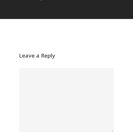
Leave a Reply