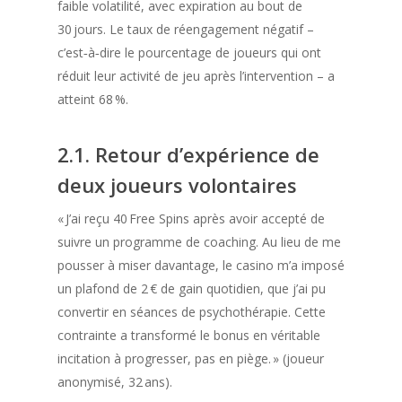
faible volatilité, avec expiration au bout de
30 jours. Le taux de réengagement négatif –
c’est‑à‑dire le pourcentage de joueurs qui ont
réduit leur activité de jeu après l’intervention – a
atteint 68 %.
2.1. Retour d’expérience de
deux joueurs volontaires
« J’ai reçu 40 Free Spins après avoir accepté de
suivre un programme de coaching. Au lieu de me
pousser à miser davantage, le casino m’a imposé
un plafond de 2 € de gain quotidien, que j’ai pu
convertir en séances de psychothérapie. Cette
contrainte a transformé le bonus en véritable
incitation à progresser, pas en piège. » (joueur
anonymisé, 32 ans).