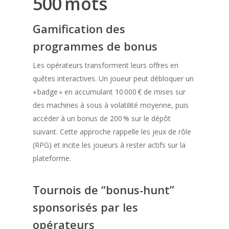
500 mots
Gamification des
programmes de bonus
Les opérateurs transforment leurs offres en
quêtes interactives. Un joueur peut débloquer un
« badge » en accumulant 10 000 € de mises sur
des machines à sous à volatilité moyenne, puis
accéder à un bonus de 200 % sur le dépôt
suivant. Cette approche rappelle les jeux de rôle
(RPG) et incite les joueurs à rester actifs sur la
plateforme.
Tournois de “bonus‑hunt”
sponsorisés par les
opérateurs