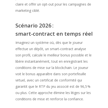
claire et offrir un opt‑out pour les campagnes de
marketing ciblé.
Scénario 2026 :
smart‑contract en temps réel
Imaginez un système où, dès que le joueur
effectue un dépôt, un smart‑contract analyse
son profil, calcule le meilleur bonus possible et le
libère instantanément, tout en enregistrant les
conditions de mise sur la blockchain. Le joueur
voit le bonus apparaître dans son portefeuille
virtuel, avec un certificat de conformité qui
garantit que le RTP du jeu associé est de 96,5 %
ou plus. Cette approche élimine les litiges sur les
conditions de mise et renforce la confiance.