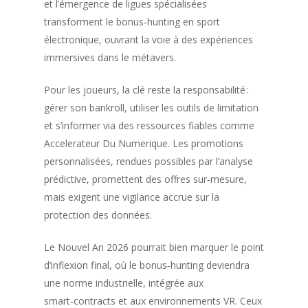
et l’émergence de ligues spécialisées
transforment le bonus‑hunting en sport
électronique, ouvrant la voie à des expériences
immersives dans le métavers.
Pour les joueurs, la clé reste la responsabilité :
gérer son bankroll, utiliser les outils de limitation
et s’informer via des ressources fiables comme
Accelerateur Du Numerique. Les promotions
personnalisées, rendues possibles par l’analyse
prédictive, promettent des offres sur‑mesure,
mais exigent une vigilance accrue sur la
protection des données.
Le Nouvel An 2026 pourrait bien marquer le point
d’inflexion final, où le bonus‑hunting deviendra
une norme industrielle, intégrée aux
smart‑contracts et aux environnements VR. Ceux