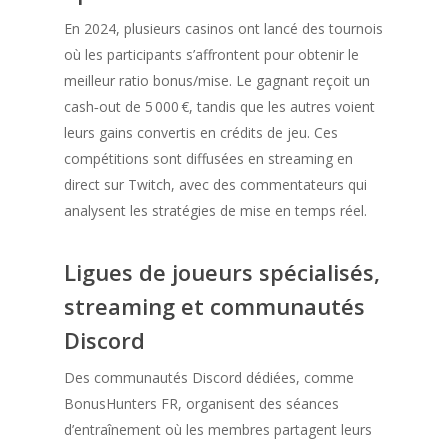
En 2024, plusieurs casinos ont lancé des tournois
où les participants s’affrontent pour obtenir le
meilleur ratio bonus/mise. Le gagnant reçoit un
cash‑out de 5 000 €, tandis que les autres voient
leurs gains convertis en crédits de jeu. Ces
compétitions sont diffusées en streaming en
direct sur Twitch, avec des commentateurs qui
analysent les stratégies de mise en temps réel.
Ligues de joueurs spécialisés,
streaming et communautés
Discord
Des communautés Discord dédiées, comme
BonusHunters FR, organisent des séances
d’entraînement où les membres partagent leurs