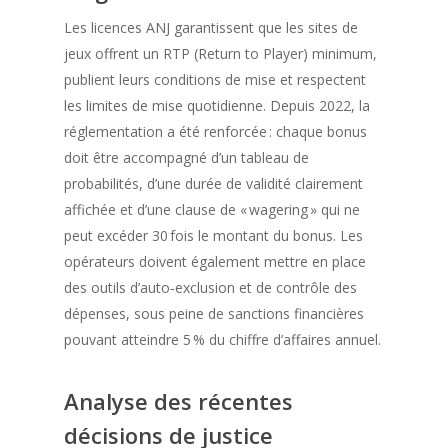
Les licences ANJ garantissent que les sites de
jeux offrent un RTP (Return to Player) minimum,
publient leurs conditions de mise et respectent
les limites de mise quotidienne. Depuis 2022, la
réglementation a été renforcée : chaque bonus
doit être accompagné d’un tableau de
probabilités, d’une durée de validité clairement
affichée et d’une clause de « wagering » qui ne
peut excéder 30 fois le montant du bonus. Les
opérateurs doivent également mettre en place
des outils d’auto‑exclusion et de contrôle des
dépenses, sous peine de sanctions financières
pouvant atteindre 5 % du chiffre d’affaires annuel.
Analyse des récentes
décisions de justice