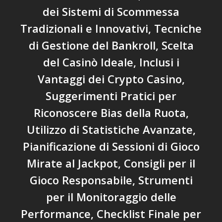
dei Sistemi di Scommessa
Tradizionali e Innovativi, Tecniche
di Gestione del Bankroll, Scelta
del Casinò Ideale, Inclusi i
Vantaggi dei Crypto Casino,
Suggerimenti Pratici per
Riconoscere Bias della Ruota,
Utilizzo di Statistiche Avanzate,
Pianificazione di Sessioni di Gioco
Mirate al Jackpot, Consigli per il
Gioco Responsabile, Strumenti
per il Monitoraggio delle
Performance, Checklist Finale per