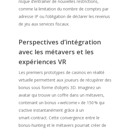
risque d’entraîner de nouvelles restrictions,
Airborne Systems
REDLINE COMMUNIC
Partners & Client
comme la limitation du nombre de comptes par
Unmanned Aerial S
adresse IP ou l’obligation de déclarer les revenus
Career
Access
SMITHS DETECTION
de jeu aux services fiscaux.
Unmanned Ground
Contact
Systems
Transport
X-Ray Solutions
Perspectives d’intégration
Land Systems
avec les métavers et les
Soldier Solutions
expériences VR
Maritime System
Les premiers prototypes de casinos en réalité
Integrated Systems
virtuelle permettent aux joueurs de récupérer des
Command & Contro
bonus sous forme d’objets 3D. Imaginez un
avatar qui trouve un coffre dans un métavers,
Handheld Thermal
contenant un bonus « welcome » de 150 % qui
Cameras
s’active instantanément grâce à un
Fixed Thermal Cam
smart‑contract. Cette convergence entre le
bonus‑hunting et le métavers pourrait créer de
SUAS Cameras