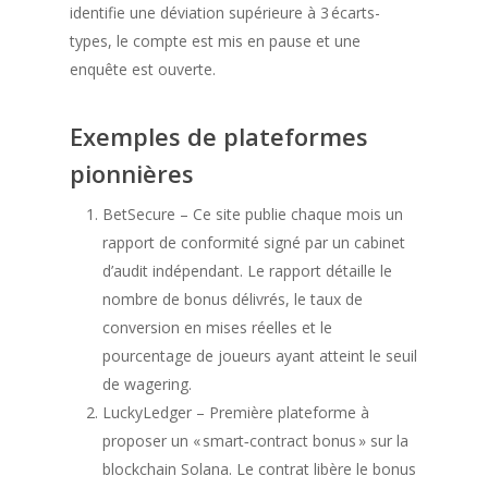
identifie une déviation supérieure à 3 écarts-
types, le compte est mis en pause et une
enquête est ouverte.
Exemples de plateformes
pionnières
BetSecure – Ce site publie chaque mois un
rapport de conformité signé par un cabinet
d’audit indépendant. Le rapport détaille le
nombre de bonus délivrés, le taux de
conversion en mises réelles et le
pourcentage de joueurs ayant atteint le seuil
de wagering.
LuckyLedger – Première plateforme à
proposer un « smart‑contract bonus » sur la
blockchain Solana. Le contrat libère le bonus