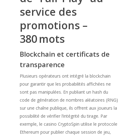
service des
promotions –
380 mots
Blockchain et certificats de
transparence
Plusieurs opérateurs ont intégré la blockchain
pour garantir que les probabilités affichées ne
sont pas manipulées. En publiant un hash du
code de génération de nombres aléatoires (RNG)
sur une chaîne publique, ils offrent aux joueurs la
possibilité de vérifier l’intégrité du tirage. Par
exemple, le casino CryptoSpin utilise le protocole
Ethereum pour publier chaque session de jeu,