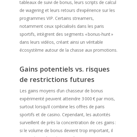
tableaux de suivi de bonus, leurs scripts de calcul
de wagering et leurs retours d’expérience sur les
programmes VIP. Certains streamers,
notamment ceux spécialisés dans les paris
sportifs, intègrent des segments « bonus‑hunt »
dans leurs vidéos, créant ainsi un véritable
écosystème autour de la chasse aux promotions.
Gains potentiels vs. risques
Home
de restrictions futures
About US
Les gains moyens d’un chasseur de bonus
expérimenté peuvent atteindre 3 000 € par mois,
Business Sectors
surtout lorsqu’il combine les offres de paris
sportifs et de casino. Cependant, les autorités
Products
surveillent de près la concentration de ces gains :
Projects
FLIR
si le volume de bonus devient trop important, il