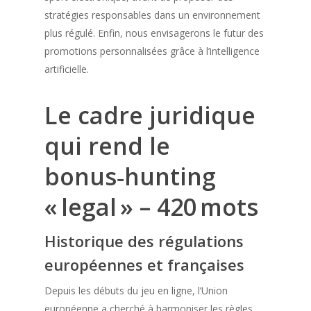
stratégies responsables dans un environnement
plus régulé. Enfin, nous envisagerons le futur des
promotions personnalisées grâce à l’intelligence
artificielle.
Le cadre juridique
qui rend le
bonus‑hunting
« legal » – 420 mots
Historique des régulations
européennes et françaises
Depuis les débuts du jeu en ligne, l’Union
européenne a cherché à harmoniser les règles