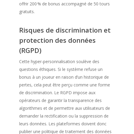
offrir 200 % de bonus accompagné de 50 tours
gratuits.
Risques de discrimination et
protection des données
(RGPD)
Cette hyper‑personnalisation soulève des
questions éthiques. Si le système refuse un
bonus à un joueur en raison d’un historique de
pertes, cela peut être perçu comme une forme
de discrimination. Le RGPD impose aux
opérateurs de garantir la transparence des
algorithmes et de permettre aux utilisateurs de
demander la rectification ou la suppression de
leurs données. Les plateformes doivent donc
publier une politique de traitement des données