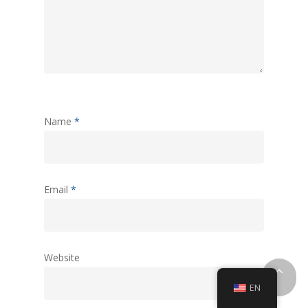
Name
*
Email
*
Website
EN