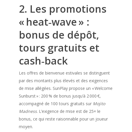
2. Les promotions
« heat‑wave » :
bonus de dépôt,
tours gratuits et
cash‑back
Les offres de bienvenue estivales se distinguent
par des montants plus élevés et des exigences
de mise allégées. SunPlay propose un « Welcome
Sunburst » : 200 % de bonus jusqu’à 2 000 €,
accompagné de 100 tours gratuits sur
Mojito
Madness
. L’exigence de mise est de 25× le
bonus, ce qui reste raisonnable pour un joueur
moyen.