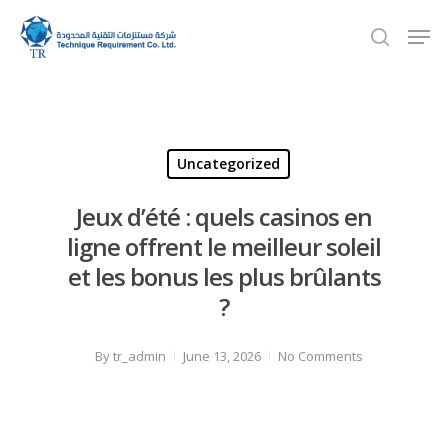
Hit enter to search or ESC to close
Uncategorized
Jeux d’été : quels casinos en
ligne offrent le meilleur soleil
et les bonus les plus brûlants
?
By
tr_admin
June 13, 2026
No Comments