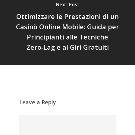
Next Post
Ottimizzare le Prestazioni di un
Casinò Online Mobile: Guida per
Principianti alle Tecniche
Zero‑Lag e ai Giri Gratuiti
Leave a Reply