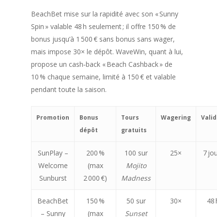
BeachBet mise sur la rapidité avec son « Sunny
Spin » valable 48 h seulement ; il offre 150 % de
bonus jusqu’à 1 500 € sans bonus sans wager,
mais impose 30× le dépôt. WaveWin, quant à lui,
propose un cash‑back « Beach Cashback » de
10 % chaque semaine, limité à 150 € et valable
pendant toute la saison.
Promotion
Bonus
Tours
Wagering
Valid
dépôt
gratuits
SunPlay –
200 %
100 sur
25×
7 jo
Welcome
(max
Mojito
Sunburst
2 000 €)
Madness
BeachBet
150 %
50 sur
30×
48 
– Sunny
(max
Sunset