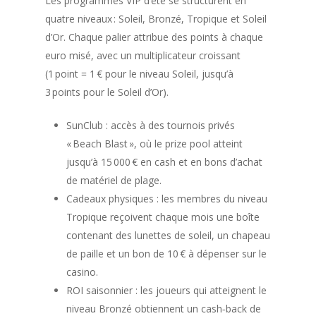
Les programmes VIP d’été se structurent en
quatre niveaux : Soleil, Bronzé, Tropique et Soleil
d’Or. Chaque palier attribue des points à chaque
euro misé, avec un multiplicateur croissant
(1 point = 1 € pour le niveau Soleil, jusqu’à
3 points pour le Soleil d’Or).
Home
About US
SunClub : accès à des tournois privés
« Beach Blast », où le prize pool atteint
Business Sectors
jusqu’à 15 000 € en cash et en bons d’achat
de matériel de plage.
Products
Cadeaux physiques : les membres du niveau
Projects
FLIR
Tropique reçoivent chaque mois une boîte
contenant des lunettes de soleil, un chapeau
Airborne Systems
REDLINE COMMUNIC
Partners & Client
de paille et un bon de 10 € à dépenser sur le
Unmanned Aerial S
casino.
Career
Access
SMITHS DETECTION
ROI saisonnier : les joueurs qui atteignent le
Unmanned Ground
Contact
niveau Bronzé obtiennent un cash‑back de
Systems
Transport
X-Ray Solutions