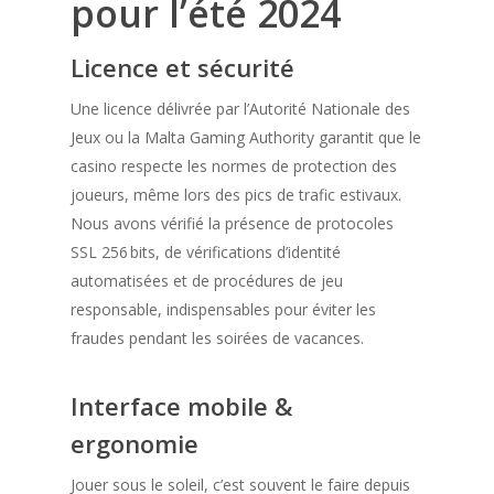
pour l’été 2024
Licence et sécurité
Une licence délivrée par l’Autorité Nationale des
Jeux ou la Malta Gaming Authority garantit que le
casino respecte les normes de protection des
joueurs, même lors des pics de trafic estivaux.
Nous avons vérifié la présence de protocoles
SSL 256 bits, de vérifications d’identité
automatisées et de procédures de jeu
responsable, indispensables pour éviter les
fraudes pendant les soirées de vacances.
Interface mobile &
ergonomie
Jouer sous le soleil, c’est souvent le faire depuis