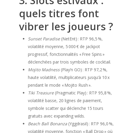
3. Slots estivaux :
quels titres font
vibrer les joueurs ?
Sunset Paradise
(NetEnt) : RTP 96,5 %,
volatilité moyenne, 5 000 € de jackpot
progressif, fonctionnalités « Free Spins »
déclenchées par trois symboles de cocktail.
Mojito Madness
(Play’n GO) : RTP 97,2 %,
haute volatilité, multiplicateurs jusqu’à 10 x
pendant le mode « Mojito Rush ».
Tiki Treasure
(Pragmatic Play) : RTP 95,8 %,
volatilité basse, 20 lignes de paiement,
symbole scatter qui déclenche 15 tours
gratuits avec expanding wilds.
Beach Ball Bonanza
(Yggdrasil) : RTP 96,0 %,
volatilité moyenne, fonction « Ball Drop » où