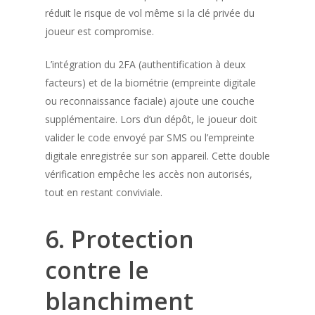
réduit le risque de vol même si la clé privée du
joueur est compromise.
L’intégration du 2FA (authentification à deux
facteurs) et de la biométrie (empreinte digitale
ou reconnaissance faciale) ajoute une couche
supplémentaire. Lors d’un dépôt, le joueur doit
valider le code envoyé par SMS ou l’empreinte
digitale enregistrée sur son appareil. Cette double
vérification empêche les accès non autorisés,
tout en restant conviviale.
Home
6. Protection
About US
contre le
Business Sectors
blanchiment
Products