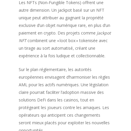
Les NFTs (Non‑Fungible Tokens) offrent une
autre dimension. Un jackpot basé sur un NFT
unique peut attribuer au gagnant la propriété
exclusive d’un objet numérique rare, en plus d’un
paiement en crypto. Des projets comme
Jackpot
NFT
combinent une « loot box » tokenisée avec
un tirage au sort automatisé, créant une
expérience à la fois ludique et collectionnable.
Sur le plan réglementaire, les autorités
européennes envisagent d’harmoniser les règles
AML pour les actifs numériques. Une législation
claire pourrait faciliter l’adoption massive des
solutions DeFi dans les casinos, tout en
protégeant les joueurs contre les arnaques. Les
opérateurs qui anticipent ces changements
seront mieux placés pour exploiter les nouvelles
opportunités.