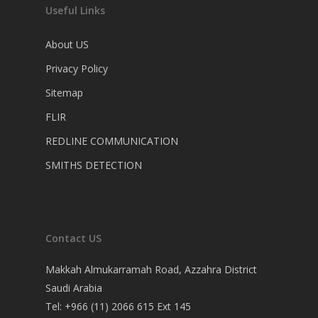
Useful Links
About US
Privacy Policy
Sitemap
FLIR
REDLINE COMMUNICATION
SMITHS DETECTION
Contact US
Makkah Almukarramah Road, Azzahra District
Saudi Arabia
Tel:
+966 (11) 2066 615
Ext 145