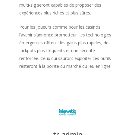
multi‑sig seront capables de proposer des
expériences plus riches et plus sûres.
Pour les joueurs comme pour les casinos,
l’avenir s’annonce prometteur : les technologies
émergentes offrent des gains plus rapides, des
jackpots plus fréquents et une sécurité
renforcée. Ceux qui sauront exploiter ces outils
resteront à la pointe du marché du jeu en ligne.
tr_admin