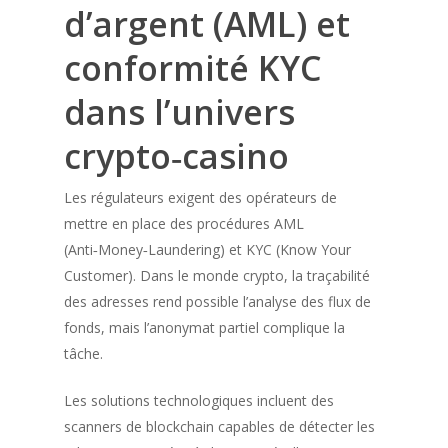
d’argent (AML) et
Projects
FLIR
conformité KYC
Airborne Systems
REDLINE COMMUNIC
Partners & Client
dans l’univers
Unmanned Aerial S
Career
Access
SMITHS DETECTION
crypto‑casino
Unmanned Ground
Contact
Systems
Transport
X-Ray Solutions
Les régulateurs exigent des opérateurs de
Land Systems
mettre en place des procédures AML
(Anti‑Money‑Laundering) et KYC (Know Your
Soldier Solutions
Customer). Dans le monde crypto, la traçabilité
Maritime System
des adresses rend possible l’analyse des flux de
Integrated Systems
fonds, mais l’anonymat partiel complique la
tâche.
Command & Contro
Les solutions technologiques incluent des
Handheld Thermal
scanners de blockchain capables de détecter les
Cameras