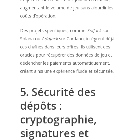
augmentant le volume de jeu sans alourdir les
coûts d’opération.
Des projets spécifiques, comme
SolJack
sur
Solana ou
AdaJack
sur Cardano, intègrent déjà
ces chaînes dans leurs offres. Ils utilisent des
oracles pour récupérer des données de jeu et
déclencher les paiements automatiquement,
créant ainsi une expérience fluide et sécurisée.
5. Sécurité des
dépôts :
cryptographie,
signatures et