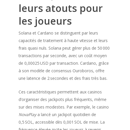
leurs atouts pour
les joueurs
Solana et Cardano se distinguent par leurs
capacités de traitement à haute vitesse et leurs
frais quasi nuls. Solana peut gérer plus de 50 000
transactions par seconde, avec un coût moyen
de 0,00025 USD par transaction. Cardano, grâce
à son modèle de consensus Ouroboros, offre
une latence de 2 secondes et des frais très bas.
Ces caractéristiques permettent aux casinos
d’organiser des jackpots plus fréquents, même
sur des mises modestes. Par exemple, le casino
NovaPlay
a lancé un jackpot quotidien de
0,5 SOL, accessible dès 0,001 SOL de mise. La
fréquence élevée incite les joueurs à revenir,