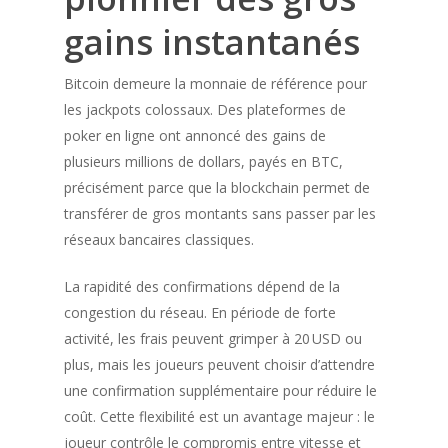
gains instantanés
Bitcoin demeure la monnaie de référence pour
les jackpots colossaux. Des plateformes de
poker en ligne ont annoncé des gains de
plusieurs millions de dollars, payés en BTC,
précisément parce que la blockchain permet de
transférer de gros montants sans passer par les
réseaux bancaires classiques.
La rapidité des confirmations dépend de la
congestion du réseau. En période de forte
activité, les frais peuvent grimper à 20 USD ou
plus, mais les joueurs peuvent choisir d’attendre
une confirmation supplémentaire pour réduire le
coût. Cette flexibilité est un avantage majeur : le
joueur contrôle le compromis entre vitesse et