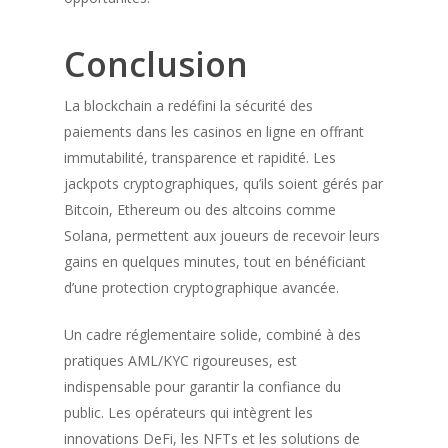
Conclusion
La blockchain a redéfini la sécurité des
paiements dans les casinos en ligne en offrant
immutabilité, transparence et rapidité. Les
jackpots cryptographiques, qu’ils soient gérés par
Bitcoin, Ethereum ou des altcoins comme
Solana, permettent aux joueurs de recevoir leurs
gains en quelques minutes, tout en bénéficiant
d’une protection cryptographique avancée.
Un cadre réglementaire solide, combiné à des
pratiques AML/KYC rigoureuses, est
indispensable pour garantir la confiance du
public. Les opérateurs qui intègrent les
innovations DeFi, les NFTs et les solutions de