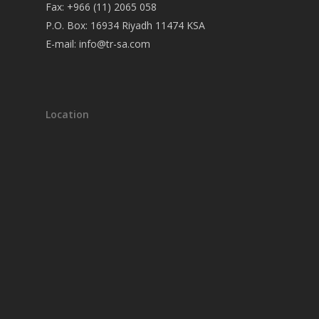
Fax:
+966 (11) 2065 058
P.O. Box: 16934 Riyadh 11474 KSA
E-mail: info@tr-sa.com
Location