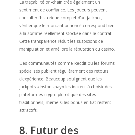
La traçabilité on‑chain crée également un
sentiment de confiance. Les joueurs peuvent
consulter l’historique complet d’un jackpot,
vérifier que le montant annoncé correspond bien
à la somme réellement stockée dans le contrat.
Cette transparence réduit les suspicions de
manipulation et améliore la réputation du casino.
Des communautés comme Reddit ou les forums
spécialisés publient régulièrement des retours
d’expérience. Beaucoup soulignent que les
jackpots « instant‑pay » les incitent à choisir des
plateformes crypto plutôt que des sites
traditionnels, même si les bonus en fiat restent
attractifs.
8. Futur des