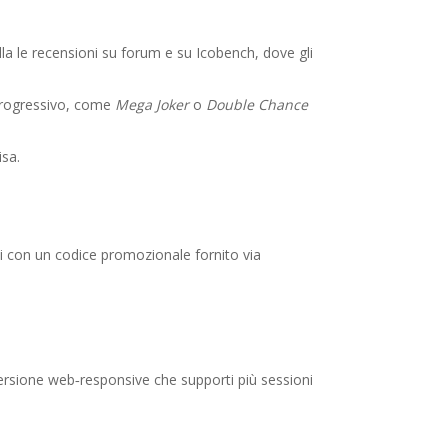
lla le recensioni su forum e su Icobench, dove gli
progressivo, come
Mega Joker
o
Double Chance
isa.
si con un codice promozionale fornito via
ersione web‑responsive che supporti più sessioni