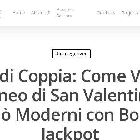
Business
Home
About US
Products
Projects
Sectors
Uncategorized
di Coppia: Come 
neo di San Valent
nò Moderni con Bo
Jackpot