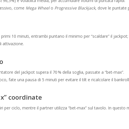
t
96,5%) e volatilità media, per accumulare volumi di puntata rapidi.
gressivo, come
Mega Wheel
o
Progressive Blackjack
, dove le puntate 
rimi 10 minuti, entrambi puntano il minimo per “scaldare” il jackpot; 
i attivazione.
o
ontatore del jackpot supera il 70 % della soglia, passate a “bet‑max”.
co, fate una pausa di 5 minuti per evitare il tilt e ricalcolare il bankroll
ax” coordinate
giri per ciclo, mentre il partner utilizza “bet‑max” sul tavolo. In que