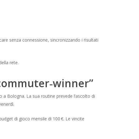
care senza connessione, sincronizzando i risultati
ella rete.
a “commuter‑winner”
io a Bologna. La sua routine prevede l’ascolto di
venerdì.
udget di gioco mensile di 100 €. Le vincite