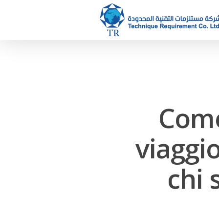
Come
viaggio
Hit enter to search or ESC to close
chi 