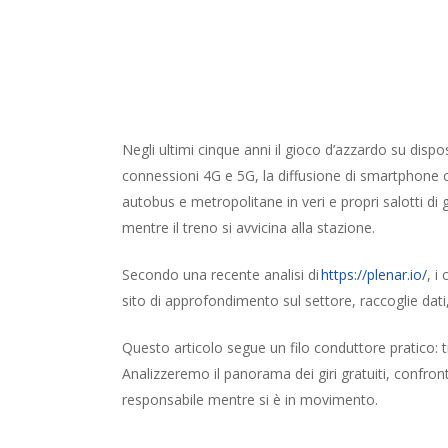
Negli ultimi cinque anni il gioco d’azzardo su dispos
connessioni 4G e 5G, la diffusione di smartphone co
autobus e metropolitane in veri e propri salotti di g
mentre il treno si avvicina alla stazione.
Secondo una recente analisi di
https://plenar.io/
, i
sito di approfondimento sul settore, raccoglie dati,
Questo articolo segue un filo conduttore pratico: tr
Analizzeremo il panorama dei giri gratuiti, confron
responsabile mentre si è in movimento.