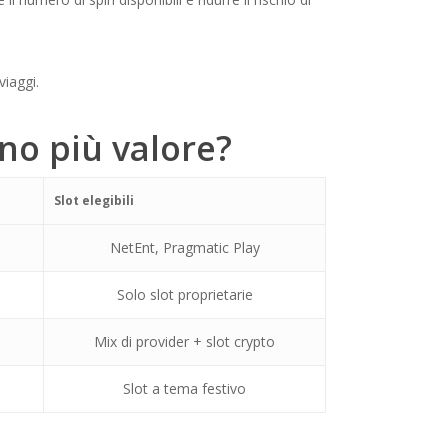
viaggi.
no più valore?
Slot elegibili
NetEnt, Pragmatic Play
Solo slot proprietarie
Mix di provider + slot crypto
Slot a tema festivo