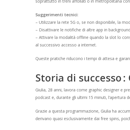
soprattutto in treni affollati o in metropolitana co
Suggerimenti tecnici
:
– Utilizzare la rete 5G o, se non disponibile, la mo
– Disattivare le notifiche di altre app in background
– Attivare la modalità offline quando la slot lo co
al successivo accesso a internet.
Queste pratiche riducono i tempi di attesa e garan
Storia di successo 
Giulia, 28 anni, lavora come graphic designer e pre
podcast e, durante gli ultimi 15 minuti, l’apertura d
Grazie a questa programmazione, Giulia ha accumula
derivano quasi esclusivamente dai free spins, poiché