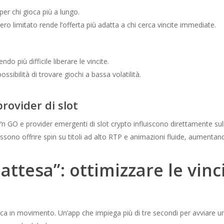
per chi gioca più a lungo.
mero limitato rende l’offerta più adatta a chi cerca vincite immediate.
do più difficile liberare le vincite.
ossibilità di trovare giochi a bassa volatilità.
provider di slot
n GO e provider emergenti di slot crypto influiscono direttamente sulla 
sono offrire spin su titoli ad alto RTP e animazioni fluide, aumentand
 attesa”: ottimizzare le vinc
oca in movimento. Un’app che impiega più di tre secondi per avviare un