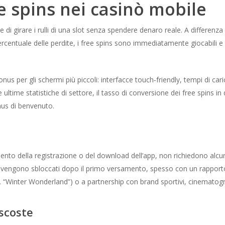
e spins nei casinò mobile
e di girare i rulli di una slot senza spendere denaro reale. A differe
percentuale delle perdite, i free spins sono immediatamente giocabili 
us per gli schermi più piccoli: interfacce touch‑friendly, tempi di ca
time statistiche di settore, il tasso di conversione dei free spins in d
nus di benvenuto.
ento della registrazione o del download dell’app, non richiedono alc
: vengono sbloccati dopo il primo versamento, spesso con un rapporto 
(es. “Winter Wonderland”) o a partnership con brand sportivi, cinematogra
scoste