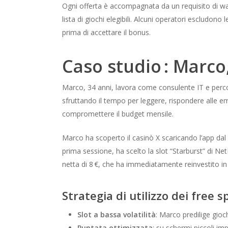
Ogni offerta è accompagnata da un requisito di wage
lista di giochi elegibili. Alcuni operatori escludono
prima di accettare il bonus.
Caso studio : Marco
Marco, 34 anni, lavora come consulente IT e perco
sfruttando il tempo per leggere, rispondere alle em
compromettere il budget mensile.
Marco ha scoperto il casinò X scaricando l’app dal 
prima sessione, ha scelto la slot “Starburst” di Net
netta di 8 €, che ha immediatamente reinvestito in
Strategia di utilizzo dei free 
Slot a bassa volatilità
: Marco predilige gioc
Puntata ottimizzata
: su schermi piccoli im