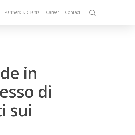
Partners & Clients
Career
Contact
de in
cesso di
i sui