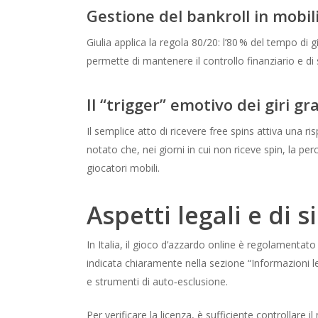
Gestione del bankroll in mobil
Giulia applica la regola 80/20: l’80 % del tempo di 
permette di mantenere il controllo finanziario e d
Il “trigger” emotivo dei giri gra
Il semplice atto di ricevere free spins attiva una ri
notato che, nei giorni in cui non riceve spin, la p
giocatori mobili.
Aspetti legali e di 
In Italia, il gioco d’azzardo online è regolament
indicata chiaramente nella sezione “Informazioni le
e strumenti di auto‑esclusione.
Per verificare la licenza, è sufficiente controllare 