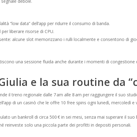
n segnale debole.
dalità “low data” dell’app per ridurre il consumo di banda.
 per liberare risorse di CPU.
nsente: alcune slot memorizzano i rulli localmente e consentono di gio
tiscono una sessione fluida anche durante i momenti di congestione d
: Giulia e la sua routine d
nde il treno regionale dalle 7 am alle 8 am per raggiungere il suo stud
ell’app di un casinò che le offre 10 free spins ogni lunedì, mercoledì e 
to un bankroll di circa 500 € in sei mesi, senza mai superare il suo b
 reinveste solo una piccola parte dei profitti in depositi personali.