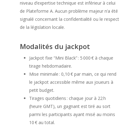
niveau d’expertise technique est inférieur à celui
Tactical & Law Enf
de Plateforme A. Aucun problème majeur n’a été
signalé concernant la confidentialité ou le respect
Thermal Security C
de la législation locale.
High Performance 
Modalités du jackpot
Monitoring System
FIXED-MOUNT The
Jackpot fixe “Mini Black” : 5 000 € à chaque
Camera
tirage hebdomadaire.
Mise minimale : 0,10 € par main, ce qui rend
le jackpot accessible même aux joueurs à
petit budget.
Tirages quotidiens : chaque jour à 22 h
(heure GMT), un gagnant est tiré au sort
parmi les participants ayant misé au moins
10 € au total.