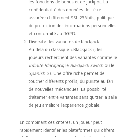
les fonctions de bonus et de jackpot. La
confidentialité des données doit être
assurée : chiffrement SSL 256 bits, politique
de protection des informations personnelles
et conformité au RGPD.
Diversité des variantes de blackjack
Au-delà du classique « Blackjack », les
joueurs recherchent des variantes comme le
Infinite Blackjack
, le
Blackjack Switch
ou le
Spanish 21
. Une offre riche permet de
toucher différents profils, du puriste au fan
de nouvelles mécaniques. La possibilité
d’alterner entre variantes sans quitter la salle
de jeu améliore l’expérience globale.
En combinant ces critères, un joueur peut
rapidement identifier les plateformes qui offrent