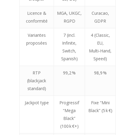
Licence &
MGA, UKGC,
Curacao,
conformité
RGPD
GDPR
Variantes
7 (incl.
4 (Classic,
proposées
Infinite,
EU,
Switch,
Multi‑Hand,
Spanish)
Speed)
RTP
99,2 %
98,9 %
(blackjack
standard)
Jackpot type
Progressif
Fixe “Mini
“Mega
Black” (5 k €)
Black”
(100 k €+)