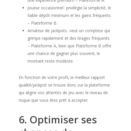
une expérience premium – Plateforme A.
Joueur occasionnel : privilégie la simplicité, le
faible dépôt minimum et les gains fréquents
– Plateforme B.
Amateur de jackpots : veut un compteur qui
grimpe rapidement et des tirages fréquents
– Plateforme A, bien que Plateforme B offre
une chance de gagner plus souvent, le
montant reste modeste.
En fonction de votre profil, le meilleur rapport
qualité/jackpot se trouve donc sur la plateforme
qui aligne vos attentes de jeu avec le niveau de
risque que vous êtes prêt à accepter.
6. Optimiser ses