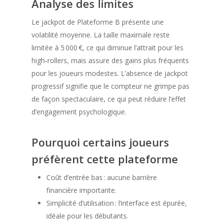
Analyse des limites
Le jackpot de Plateforme B présente une
volatilité moyenne. La taille maximale reste
limitée à 5 000 €, ce qui diminue l’attrait pour les
high‑rollers, mais assure des gains plus fréquents
pour les joueurs modestes. L’absence de jackpot
progressif signifie que le compteur ne grimpe pas
de façon spectaculaire, ce qui peut réduire l’effet
d’engagement psychologique.
Pourquoi certains joueurs
préfèrent cette plateforme
Coût d’entrée bas : aucune barrière
financière importante.
Simplicité d’utilisation : l’interface est épurée,
idéale pour les débutants.