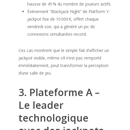
hausse de 45 % du nombre de joueurs actifs.
Événement “Blackjack Night” de Platform Y :
jackpot fixe de 10 000 €, offert chaque
vendredi soir, qui a généré un pic de
connexions simultanées record.
Ces cas montrent que le simple fait d’afficher un
jackpot visible, même s’il n’est pas remporté
immédiatement, peut transformer la perception
d’une salle de jeu.
3. Plateforme A –
Le leader
technologique