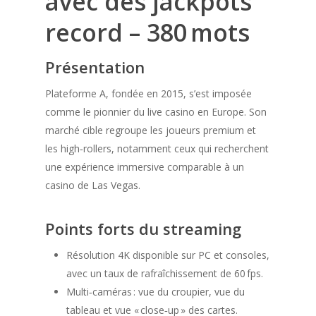
avec des jackpots
record – 380 mots
Présentation
Plateforme A, fondée en 2015, s’est imposée
comme le pionnier du live casino en Europe. Son
marché cible regroupe les joueurs premium et
les high‑rollers, notamment ceux qui recherchent
une expérience immersive comparable à un
casino de Las Vegas.
Points forts du streaming
Résolution 4K disponible sur PC et consoles,
avec un taux de rafraîchissement de 60 fps.
Multi‑caméras : vue du croupier, vue du
tableau et vue « close‑up » des cartes.