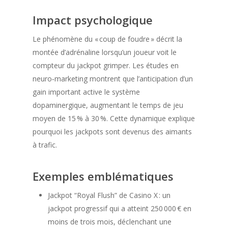
Impact psychologique
Le phénomène du « coup de foudre » décrit la
montée d’adrénaline lorsqu’un joueur voit le
compteur du jackpot grimper. Les études en
neuro‑marketing montrent que l’anticipation d’un
gain important active le système
dopaminergique, augmentant le temps de jeu
moyen de 15 % à 30 %. Cette dynamique explique
pourquoi les jackpots sont devenus des aimants
à trafic.
Exemples emblématiques
Jackpot “Royal Flush” de Casino X : un
jackpot progressif qui a atteint 250 000 € en
moins de trois mois, déclenchant une