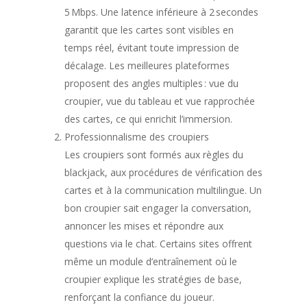
5 Mbps. Une latence inférieure à 2 secondes
garantit que les cartes sont visibles en
temps réel, évitant toute impression de
décalage. Les meilleures plateformes
proposent des angles multiples : vue du
croupier, vue du tableau et vue rapprochée
des cartes, ce qui enrichit l’immersion.
Professionnalisme des croupiers
Les croupiers sont formés aux règles du
blackjack, aux procédures de vérification des
cartes et à la communication multilingue. Un
bon croupier sait engager la conversation,
annoncer les mises et répondre aux
questions via le chat. Certains sites offrent
même un module d’entraînement où le
croupier explique les stratégies de base,
renforçant la confiance du joueur.